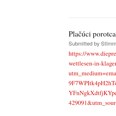
Plačúci porotc
Submitted by
StIm
https://www.diepr
wettlesen-in-klage
utm_medium=ema
9F7WPItk4pH2hT
YFnNgkXdtfjKYp
429091&utm_sour