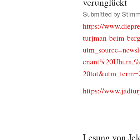
verunglückt
Submitted by
StIm
https://www.diepre
turjman-beim-berg
utm_source=news
enant%20Uhura,%
20tot&utm_term
https://www.jadtu
Lesung von Je