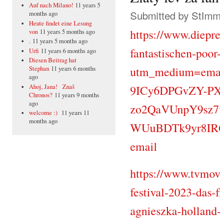
Auf nach Milano!
11 years 5
Submitted by
StIm
months ago
Heute findet eine Lesung
https://www.diepr
von
11 years 5 months ago
.
11 years 5 months ago
fantastischen-poor
Urfi
11 years 6 months ago
Diesen Beitrag hat
utm_medium=ema
Stephan
11 years 6 months
ago
Ahoj, Jana! Znaš
9ICy6DPGvZY-P
Chronos?
11 years 9 months
ago
zo2QaVUnpY9sz
welcome :)
11 years 11
months ago
WUuBDTk9yr8IRQ
email
https://www.tvmovi
festival-2023-das-
agnieszka-holland