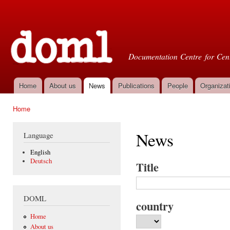
Ski
mai
Doml
con
Documentation Centre for Cent
Home
About us
News
Publications
People
Organizat
Main menu
Home
You are here
News
Language
English
Deutsch
Title
DOML
country
Home
About us