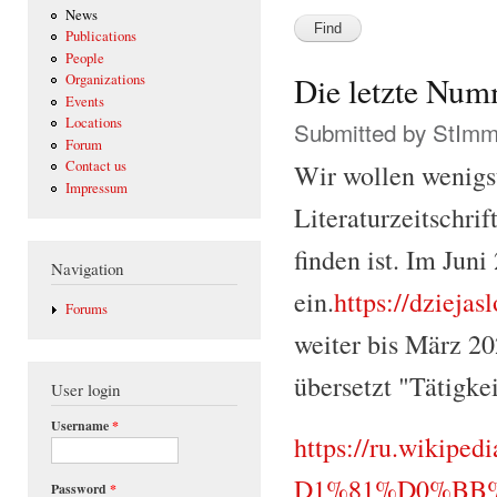
News
Publications
People
Die letzte Num
Organizations
Events
Locations
Submitted by
StIm
Forum
Contact us
Wir wollen wenigst
Impressum
Literaturzeitschrif
finden ist. Im Juni 
Navigation
ein.
https://dziejas
Forums
weiter bis März 20
übersetzt "Tätigke
User login
Username
*
https://ru.wik
D1%81%D0%BB
Password
*