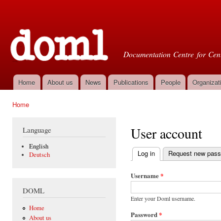
Ski
mai
Doml
con
Documentation Centre for Cent
Home
About us
News
Publications
People
Organizat
Main menu
Home
You are here
User account
Language
English
Log in
(active tab)
Request new pas
Deutsch
Primary tabs
Username
*
DOML
Enter your Doml username.
Home
Password
*
About us