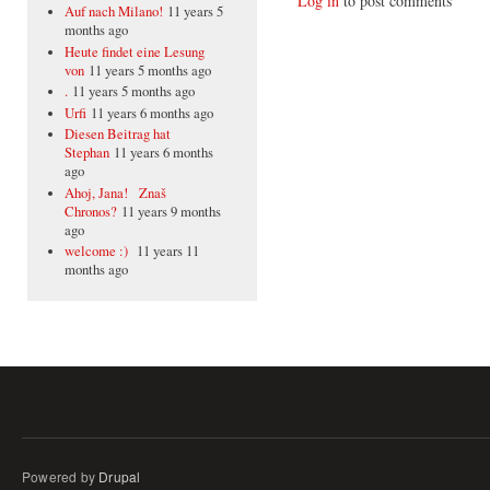
Log in
to post comments
Auf nach Milano!
11 years 5
months ago
Heute findet eine Lesung
von
11 years 5 months ago
.
11 years 5 months ago
Urfi
11 years 6 months ago
Diesen Beitrag hat
Stephan
11 years 6 months
ago
Ahoj, Jana! Znaš
Chronos?
11 years 9 months
ago
welcome :)
11 years 11
months ago
Powered by
Drupal