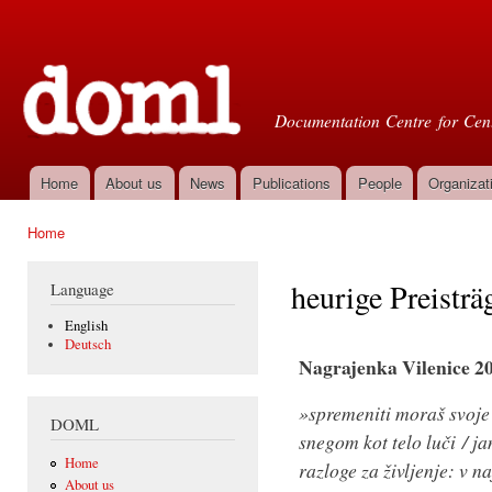
Ski
mai
Doml
con
Documentation Centre for Cent
Home
About us
News
Publications
People
Organizat
Main menu
Home
You are here
heurige Preisträ
Language
English
Deutsch
Nagrajenka Vilenice 2
»spremeniti moraš svoje 
DOML
snegom kot telo luči / j
Home
razloge za življenje: v n
About us