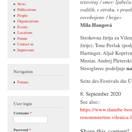
tetoviraj / smer: ljubeča
News
rodilih, v otroku, v praob
Publications
People
osvobojeno / bega«
Organizations
Mila Haugová
Events
Locations
Strokovna žirija za Vile
Forum
žirije), Tone Peršak (po
Contact us
Impressum
Hartinger, Aljaž Kopriv
Mustar, Andrej Pleterski
na
Strsoglavec podeljuje
Navigation
Seite des Festivals die 
Forums
8. September 2020
See also::
User login
https://www.danube-boo
Username
*
renommierten-vilenica-li
Share this content!
Password
*