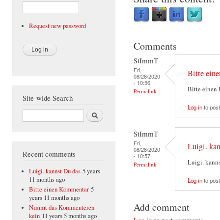
Request new password
Comments
StImmT
Fri,
Bitte ein
08/28/2020
- 10:56
Bitte einen
Permalink
Site-wide Search
Log in
to pos
Search
StImmT
Fri,
Luigi. ka
08/28/2020
Recent comments
- 10:57
Luigi. kann
Permalink
Luigi. kannst Du das
5 years
11 months ago
Log in
to pos
Bitte einen Kommentar
5
years 11 months ago
Add comment
Nimmt das Kommenteren
kein
11 years 5 months ago