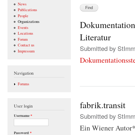
News
Publications
People
Dokumentationss
Organizations
Events
Locations
Literatur
Forum
Contact us
Submitted by
StIm
Impressum
Dokumentationsstel
Navigation
Forums
fabrik.transit
User login
Submitted by
StIm
Username
*
Ein Wiener Autor*
Password
*