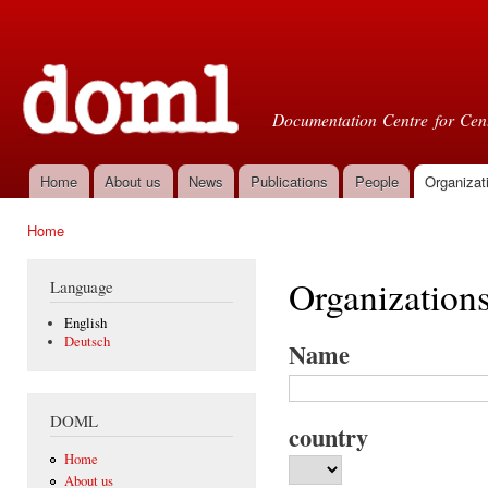
Ski
mai
Doml
con
Documentation Centre for Cent
Home
About us
News
Publications
People
Organizat
Main menu
Home
You are here
Organization
Language
English
Deutsch
Name
DOML
country
Home
About us