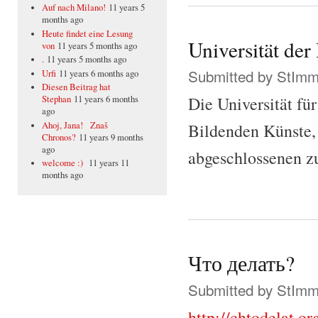
Auf nach Milano!
11 years 5
months ago
Heute findet eine Lesung
Universität de
von
11 years 5 months ago
.
11 years 5 months ago
Submitted by
StIm
Urfi
11 years 6 months ago
Diesen Beitrag hat
Die Universität fü
Stephan
11 years 6 months
ago
Ahoj, Jana! Znaš
Bildenden Künste, 
Chronos?
11 years 9 months
ago
abgeschlossenen zu
welcome :)
11 years 11
months ago
Что делать?
Submitted by
StIm
http://chtodelat.o