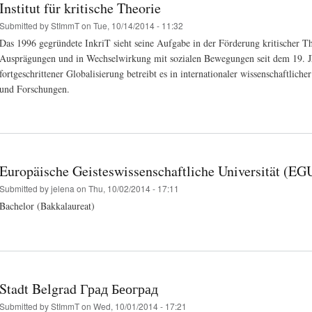
Institut für kritische Theorie
Submitted by
StImmT
on Tue, 10/14/2014 - 11:32
Das 1996 gegründete InkriT sieht seine Aufgabe in der Förderung kritischer The
Ausprägungen und in Wechselwirkung mit sozialen Bewegungen seit dem 19. Jh
fortgeschrittener Globalisierung betreibt es in internationaler wissenschaftliche
und Forschungen.
Europäische Geisteswissenschaftliche Universität (EG
Submitted by
jelena
on Thu, 10/02/2014 - 17:11
Bachelor (Bakkalaureat)
Stadt Belgrad Град Београд
Submitted by
StImmT
on Wed, 10/01/2014 - 17:21