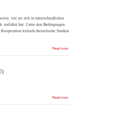
Ballett-
Theater der
Republik
orie, wie sie sich in unterschiedlichen
Belarus
. entfaltet hat. Unter den Bedingungen
r Kooperation kritisch-theoretische Studien
about
Read more
Institut
für
kritische
Theorie
U)
about Europäische
Read more
Geisteswissenschaftliche
Universität (EGU)