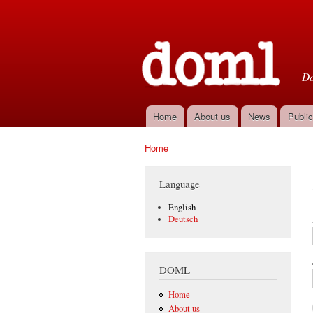
D
Do
Home
About us
News
Public
Main menu
Home
You are here
Language
English
Deutsch
DOML
Home
About us