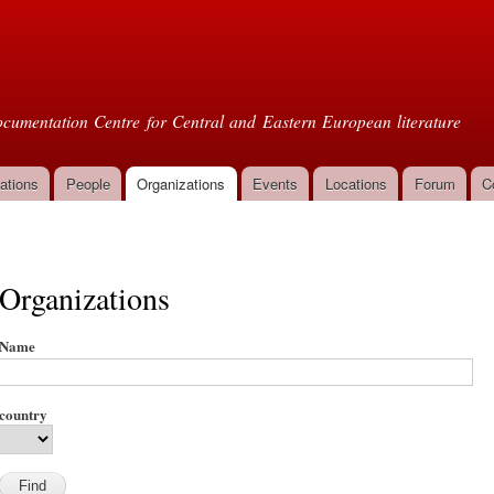
Skip to
main
oml
content
cumentation Centre for Central and Eastern European literature
ations
People
Organizations
Events
Locations
Forum
C
Organizations
Name
country