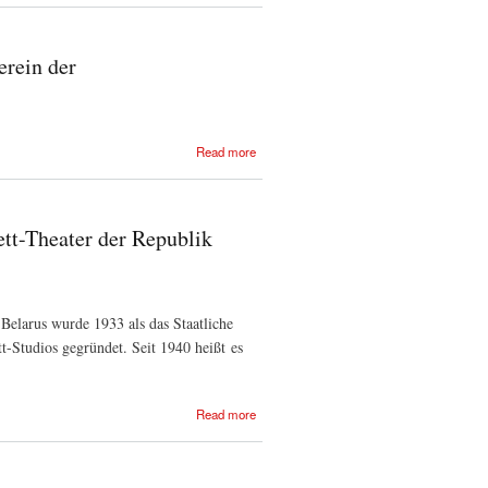
für ost- und
Südosteuropastudien
erein der
about Jihlavský
Read more
spolek amatérských
filmařů (JSAF)
Iglauer Verein der
Amateurfilmemacher
tt-Theater der Republik
Belarus wurde 1933 als das Staatliche
t-Studios gegründet. Seit 1940 heißt es
about Das
Read more
Nationale
Akademische
Bolschoi-
Opern- und