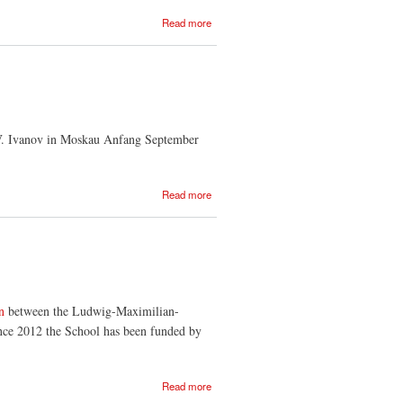
about
Read more
Bibliothek
der
Kleinen
Karpaten
V.V. Ivanov in Moskau Anfang September
about
Read more
Netzgesellschaft
Russische
Kulturwissenschaft
on
between the Ludwig-Maximilian-
nce 2012 the School has been funded by
about
Read more
Graduiertenschaule