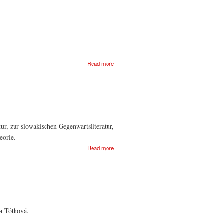
about Institut für
Read more
Geschichtsforschung
ur, zur slowakischen Gegenwartsliteratur,
eorie.
about
Read more
Institut für
slowakische
Literatur
la Tóthová.