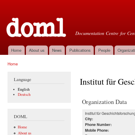
Ski
mai
Doml
con
Documentation Centre for Cent
Home
About us
News
Publications
People
Organizat
Main menu
Home
You are here
Institut für Ges
Language
English
Deutsch
Organization Data
Institut für Geschichtsforschun
DOML
City:
Phone Number:
Home
Mobile Phone:
About us