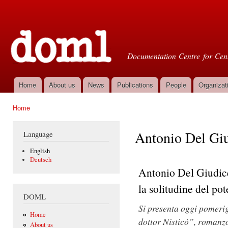
Ski
mai
Doml
con
Documentation Centre for Cent
Home
About us
News
Publications
People
Organizat
Main menu
Home
You are here
Antonio Del Giu
Language
English
Deutsch
Antonio Del Giudic
la solitudine del pot
DOML
Si presenta oggi pomerig
Home
dottor Nisticò”, romanzo
About us