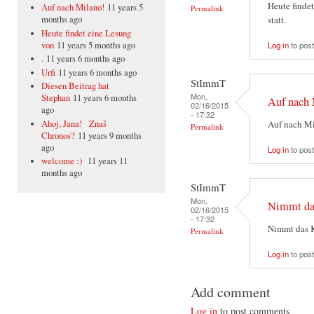
Heute finde
Auf nach Milano!
11 years 5
Permalink
statt.
months ago
Heute findet eine Lesung
von
11 years 5 months ago
Log in
to pos
.
11 years 6 months ago
Urfi
11 years 6 months ago
StImmT
Diesen Beitrag hat
Mon,
Stephan
11 years 6 months
Auf nach 
02/16/2015
ago
- 17:32
Auf nach Mi
Ahoj, Jana! Znaš
Permalink
Chronos?
11 years 9 months
ago
Log in
to pos
welcome :)
11 years 11
months ago
StImmT
Mon,
Nimmt da
02/16/2015
- 17:32
Nimmt das 
Permalink
Log in
to pos
Add comment
Log in
to post comments