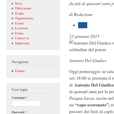
da più di quarant’anni pe
News
Publications
People
di Redazione
Organizations
Events
Libri
Locations
Forum
23 gennaio 2015
Contact us
Impressum
Antonio Del Giudice
Navigation
Oggi pomeriggio in sala 
Forums
ore 18:00 si presenta il
Antonio Del Giudice
di
User login
di quarant’anni per le pr
Pasqua bassa
, uscito ne
Username
*
“capo scoronato”,
un
ri
passare dai fasti al capi
Password
*