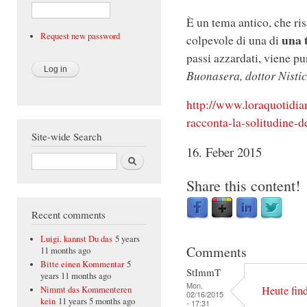
È un tema antico, che ris
Request new password
una 
colpevole di una di
passi azzardati, viene p
Buonasera, dottor Nisti
http://www.loraquotidia
racconta-la-solitudine-
Site-wide Search
16. Feber 2015
Search
Share this content!
Recent comments
Luigi. kannst Du das
5 years
Comments
11 months ago
Bitte einen Kommentar
5
StImmT
years 11 months ago
Mon,
Heute fin
Nimmt das Kommenteren
02/16/2015
kein
11 years 5 months ago
- 17:31