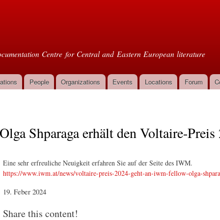
Skip to
main
oml
content
cumentation Centre for Central and Eastern European literature
ations
People
Organizations
Events
Locations
Forum
C
Olga Shparaga erhält den Voltaire-Preis
Eine sehr erfreuliche Neuigkeit erfahren Sie auf der Seite des IWM.
https://www.iwm.at/news/voltaire-preis-2024-geht-an-iwm-fellow-olga-shpar
19. Feber 2024
Share this content!