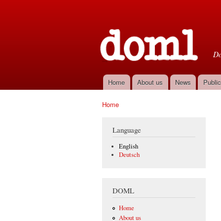
D
Do
Home
About us
News
Public
Main menu
Home
You are here
Language
English
Deutsch
DOML
Home
About us