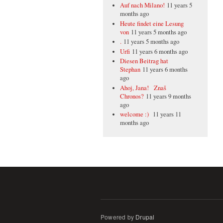
Auf nach Milano!
11 years 5
months ago
Heute findet eine Lesung
von
11 years 5 months ago
.
11 years 5 months ago
Urfi
11 years 6 months ago
Diesen Beitrag hat
Stephan
11 years 6 months
ago
Ahoj, Jana! Znaš
Chronos?
11 years 9 months
ago
welcome :)
11 years 11
months ago
Powered by
Drupal