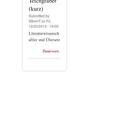
Teichgräber
(kurz)
Submitted by
StImmT
on Fri,
12/20/2013 - 19:00
Literaturwissensch
aftler und Übersetz
about
Read more
Stephan-
Immanuel
Teichgräber
(kurz)