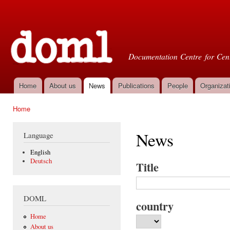
Ski
mai
Doml
con
Documentation Centre for Cent
Home
About us
News
Publications
People
Organizat
Main menu
Home
You are here
News
Language
English
Deutsch
Title
DOML
country
Home
About us