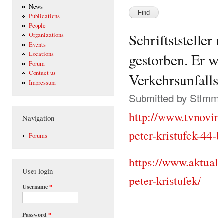
News
Publications
People
Schriftststeller
Organizations
Events
Locations
gestorben. Er w
Forum
Contact us
Verkehrsunfalls
Impressum
Submitted by
StIm
http://www.tvnovi
Navigation
peter-kristufek-44
Forums
https://www.aktual
User login
peter-kristufek/
Username
*
Password
*