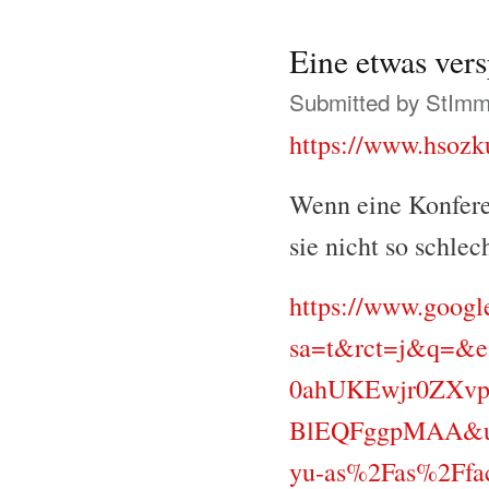
Eine etwas vers
Submitted by
StIm
https://www.hsozku
Wenn eine Konferen
sie nicht so schlec
https://www.google
sa=t&rct=j&q=&e
0ahUKEwjr0ZXv
BlEQFggpMAA&ur
yu-as%2Fas%2Ffa