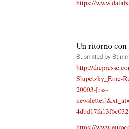
https://www.datab
Un ritorno con
Submitted by
StIm
http://diepresse.c
Slupetzky_Eine-R
20003-[rss-
newsletter]&xt_a
4dbd17fa13f6c03
https://www.euro