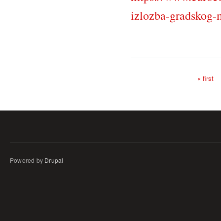
izlozba-gradskog-
« first
Pages
Powered by
Drupal