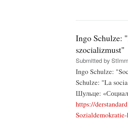
Ingo Schulze: "
szocializmust"
Submitted by
StIm
Ingo Schulze: "So
Schulze: "La soci
Шульце: «Социал-
https://derstanda
Sozialdemokratie-