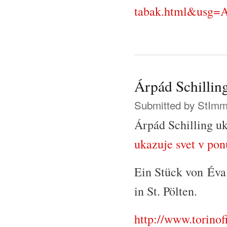
tabak.html&usg
Árpád Schilling
Submitted by
StIm
Árpád Schilling uk
ukazuje svet v pon
Ein Stück von Éva 
in St. Pölten.
http://www.torinof