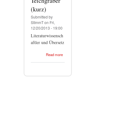
Teichgräber
(kurz)
Submitted by
StImmT
on Fri,
12/20/2013 - 19:00
Literaturwissensch
aftler und Übersetz
about
Read more
Stephan-
Immanuel
Teichgräber
(kurz)