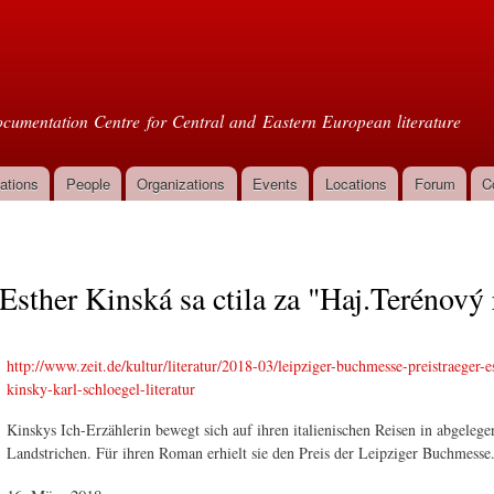
Skip to
main
oml
content
cumentation Centre for Central and Eastern European literature
ations
People
Organizations
Events
Locations
Forum
C
Esther Kinská sa ctila za "Haj.Terénový
http://www.zeit.de/kultur/literatur/2018-03/leipziger-buchmesse-preistraeger-e
kinsky-karl-schloegel-literatur
Kinskys Ich-Erzählerin bewegt sich auf ihren italienischen Reisen in abgelege
Landstrichen. Für ihren Roman erhielt sie den Preis der Leipziger Buchmesse