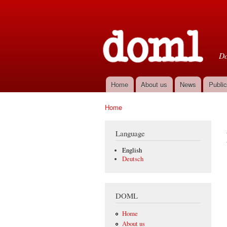
D
Do
Home
About us
News
Public
Main menu
Home
You are here
Language
English
Deutsch
DOML
Home
About us