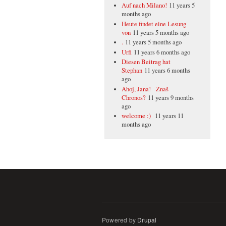
Auf nach Milano!
11 years 5
months ago
Heute findet eine Lesung
von
11 years 5 months ago
.
11 years 5 months ago
Urfi
11 years 6 months ago
Diesen Beitrag hat
Stephan
11 years 6 months
ago
Ahoj, Jana! Znaš
Chronos?
11 years 9 months
ago
welcome :)
11 years 11
months ago
Powered by
Drupal