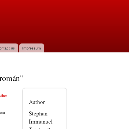
ontact us
Impressum
 román"
sther-
Author
Stephan-
nen
.
Immanuel