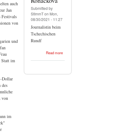
Roháčková
elten auch
Submitted by
eur Jan
StImmT
on Mon,
 Festivals
08/30/2021 - 11:27
nsionen von
Journalistin beim
Tschechischen
Rundf
garien und
efan
about
Read more
Frau
Kristina
 Statt im
Roháčková
-Dollar
 des
ännliche
a von
wann im
ek"
er