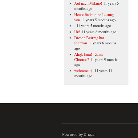
Auf nach Milano!
11 years 5
months ago
Heute findet eine Lesung
von
11 years 5 months ago
.
11 years 5 months ago
Urfi
11 years 6 months ago
Diesen Beitrag hat
Stephan
11 years 6 months
ago
Ahoj, Jana! Znaš
Chronos?
11 years 9 months
ago
welcome :)
11 years 11
months ago
Powered by
Drupal