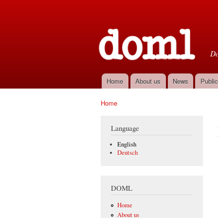
D
Do
Home
About us
News
Public
Main menu
Home
You are here
Language
English
Deutsch
DOML
Home
About us