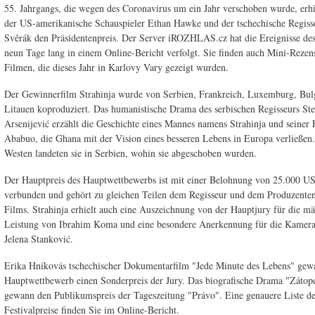
55. Jahrgangs, die wegen des Coronavirus um ein Jahr verschoben wurde, erhi
der US-amerikanische Schauspieler Ethan Hawke und der tschechische Regiss
Svěrák den Präsidentenpreis. Der Server iROZHLAS.cz hat die Ereignisse des
neun Tage lang in einem Online-Bericht verfolgt. Sie finden auch Mini-Reze
Filmen, die dieses Jahr in Karlovy Vary gezeigt wurden.
Der Gewinnerfilm Strahinja wurde von Serbien, Frankreich, Luxemburg, Bul
Litauen koproduziert. Das humanistische Drama des serbischen Regisseurs St
Arsenijević erzählt die Geschichte eines Mannes namens Strahinja und seiner 
Ababuo, die Ghana mit der Vision eines besseren Lebens in Europa verließen.
Westen landeten sie in Serbien, wohin sie abgeschoben wurden.
Der Hauptpreis des Hauptwettbewerbs ist mit einer Belohnung von 25.000 US
verbunden und gehört zu gleichen Teilen dem Regisseur und dem Produzenten
Films. Strahinja erhielt auch eine Auszeichnung von der Hauptjury für die m
Leistung von Ibrahim Koma und eine besondere Anerkennung für die Kamer
Jelena Stanković.
Erika Hníkovás tschechischer Dokumentarfilm "Jede Minute des Lebens" ge
Hauptwettbewerb einen Sonderpreis der Jury. Das biografische Drama "Zátop
gewann den Publikumspreis der Tageszeitung "Právo". Eine genauere Liste d
Festivalpreise finden Sie im Online-Bericht.