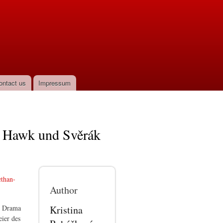
ontact us
Impressum
en Hawk und Svěrák
ethan-
Author
Kristina
as Drama
eier des