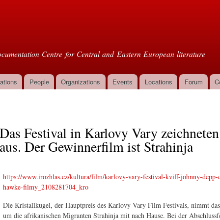
Skip to
main
oml
content
cumentation Centre for Central and Eastern European literature
ations
People
Organizations
Events
Locations
Forum
C
Das Festival in Karlovy Vary zeichnet
aus. Der Gewinnerfilm ist Strahinja
https://www.irozhlas.cz/kultura/film/karlovy-vary-festival-kviff-johnny-depp-
hawke-filmy_2108281704_kro
Die Kristallkugel, der Hauptpreis des Karlovy Vary Film Festivals, nimmt d
um die afrikanischen Migranten Strahinja mit nach Hause. Bei der Abschlussf