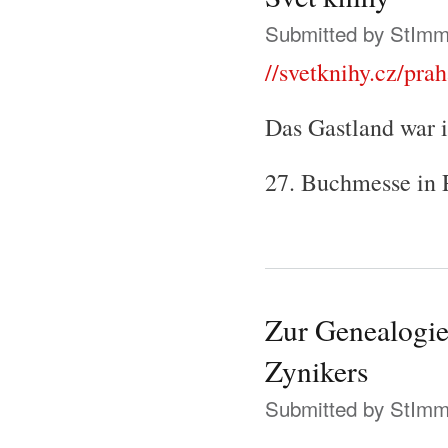
Submitted by
StIm
//svetknihy.cz/pra
Das Gastland war i
27. Buchmesse in 
Zur Genealogie 
Zynikers
Submitted by
StIm