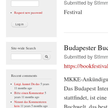
Submitted by
StIm
Festival
Request new password
Budapester Buc
Site-wide Search
Submitted by
StIm
Search
https://bookfestiva
Recent comments
MKKE-Ankündigung
Luigi. kannst Du das
5 years
Das Budapest Inter
11 months ago
Bitte einen Kommentar
5
stattfindet, ist ei
years 11 months ago
Nimmt das Kommenteren
Buchwelt, das bes
kein
11 years 5 months ago