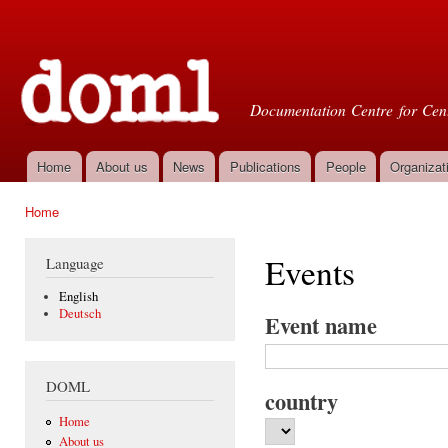
Ski
mai
Doml
con
Documentation Centre for Cent
Home
About us
News
Publications
People
Organizat
Main menu
Home
You are here
Events
Language
English
Deutsch
Event name
DOML
country
Home
About us