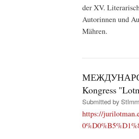
der XV. Literarisc
Autorinnen und Aut
Mähren.
МЕЖДУНАРОДН
Kongress "Lot
Submitted by
StIm
https://juril
0%D0%B5%D1%8