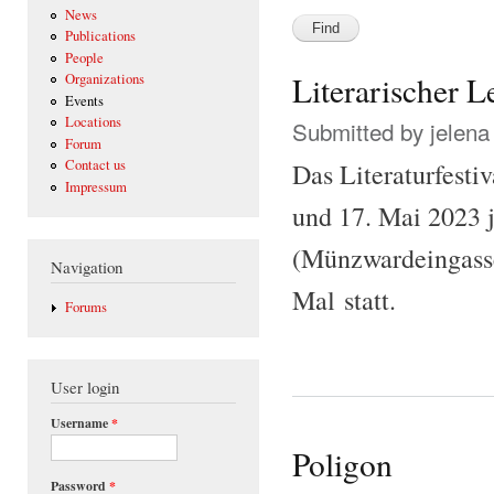
News
Publications
People
Literarischer 
Organizations
Events
Locations
Submitted by
jelena
Forum
Contact us
Das Literaturfesti
Impressum
und 17. Mai 2023 
(Münzwardeingasse
Navigation
Mal statt.
Forums
User login
Username
*
Poligon
Password
*