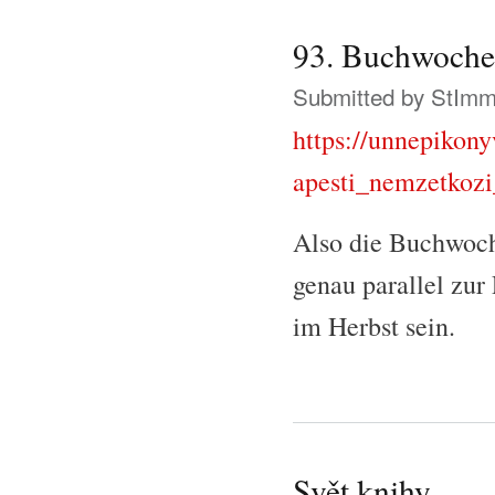
93. Buchwoche 
Submitted by
StIm
https://unnepikon
apesti_nemzetkoz
Also die Buchwoche
genau parallel zur
im Herbst sein.
Svět knihy