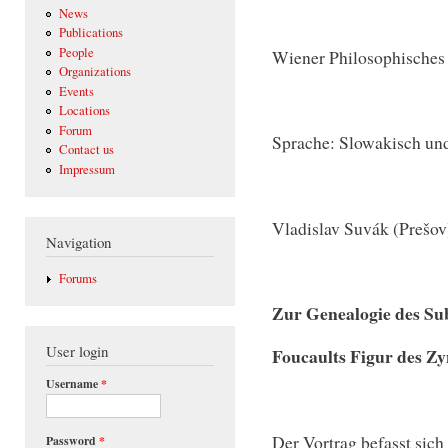
News
Publications
People
Wiener Philosophische
Organizations
Events
Locations
Forum
Sprache: Slowakisch un
Contact us
Impressum
Vladislav Suvák (Prešov
Navigation
Forums
Zur Genealogie des Su
User login
Foucaults Figur des Zy
Username
*
Der Vortrag befasst sich
Password
*