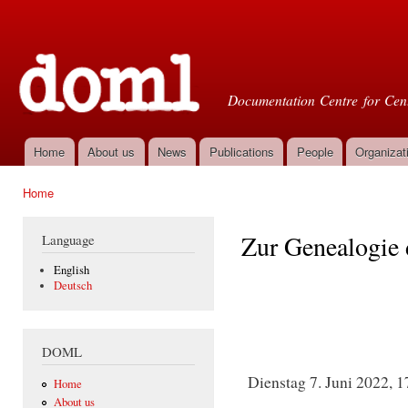
Ski
mai
Doml
con
Documentation Centre for Cent
Home
About us
News
Publications
People
Organizat
Main menu
Home
You are here
Zur Genealogie 
Language
English
Deutsch
DOML
Dienstag 7. Juni 2022, 
Home
About us