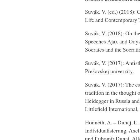
Suvák, V. (ed.) (2018): 
Life and Contemporary T
Suvák, V. (2018): On the
Speeches Ajax and Odyss
Socrates and the Socrati
Suvák, V. (2017): Antist
Prešovskej univerzity.
Suvák, V. (2017): The es
tradition in the thought 
Heidegger in Russia an
Littlefield International
Honneth, A. – Dunaj, Ľ. 
Individualisierung. Axe
und Ľubomír Dunaj. Allge