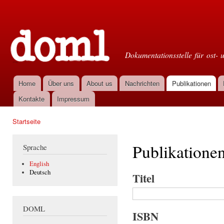
Dir
zu
Doml
Inha
Dokumentationsstelle für ost- 
Home
Über uns
About us
Nachrichten
Publikationen
Hauptmenü
Kontakte
Impressum
Startseite
Sie sind hier
Publikatione
Sprache
English
Deutsch
Titel
DOML
ISBN