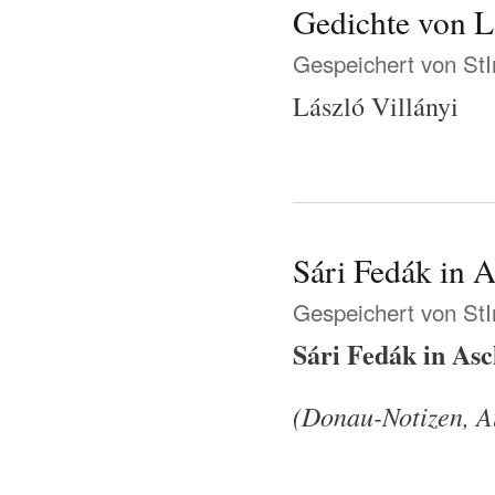
Gedichte von L
Gespeichert von
St
László Villányi
Sári Fedák in 
Gespeichert von
St
Sári Fedák in As
(Donau-Notizen, Au