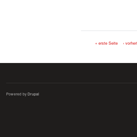
« erste Seite
‹ vorher
Seiten
Powered by
Drupal