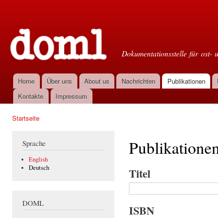
Dir
zu
Doml
Inha
Dokumentationsstelle für ost- 
Home
Über uns
About us
Nachrichten
Publikationen
Hauptmenü
Kontakte
Impressum
Startseite
Sie sind hier
Publikatione
Sprache
English
Deutsch
Titel
DOML
ISBN