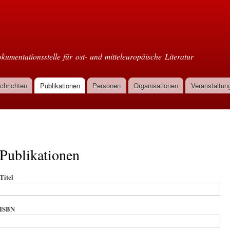
Direkt
zum
oml
Inhalt
kumentationsstelle für ost- und mitteleuropäische Literatur
chrichten
Publikationen
Personen
Organisationen
Veranstaltun
Publikationen
Titel
ISBN