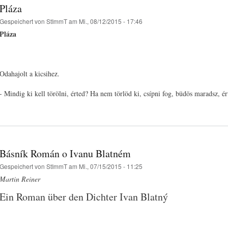
Pláza
Gespeichert von
StImmT
am Mi., 08/12/2015 - 17:46
Pláza
Odahajolt a kicsihez.
- Mindig ki kell törölni, érted? Ha nem törlöd ki, csípni fog, büdös maradsz, ér
Básník Román o Ivanu Blatném
Gespeichert von
StImmT
am Mi., 07/15/2015 - 11:25
Martin Reiner
Ein Roman über den Dichter Ivan Blatný