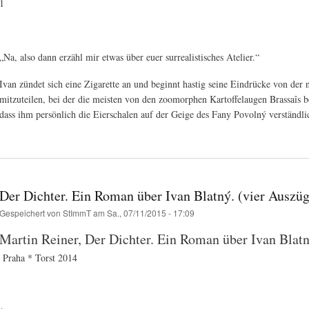
1
„Na, also dann erzähl mir etwas über euer surrealistisches Atelier.“
Ivan zündet sich eine Zigarette an und beginnt hastig seine Eindrücke von de
mitzuteilen, bei der die meisten von den zoomorphen Kartoffelaugen Brassaîs 
dass ihm persönlich die Eierschalen auf der Geige des Fany Povolný verständli
Der Dichter. Ein Roman über Ivan Blatný. (vier Auszü
Gespeichert von
StImmT
am Sa., 07/11/2015 - 17:09
Martin Reiner, Der Dichter. Ein Roman über Ivan Blatn
Praha * Torst 2014