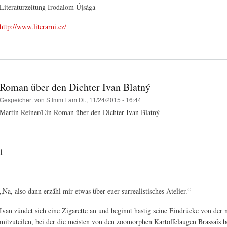
Literaturzeitung Irodalom Újsága
http://www.literarni.cz/
Roman über den Dichter Ivan Blatný
Gespeichert von
StImmT
am Di., 11/24/2015 - 16:44
Martin Reiner/Ein Roman über den Dichter Ivan Blatný
1
„Na, also dann erzähl mir etwas über euer surrealistisches Atelier.“
Ivan zündet sich eine Zigarette an und beginnt hastig seine Eindrücke von de
mitzuteilen, bei der die meisten von den zoomorphen Kartoffelaugen Brassaîs 