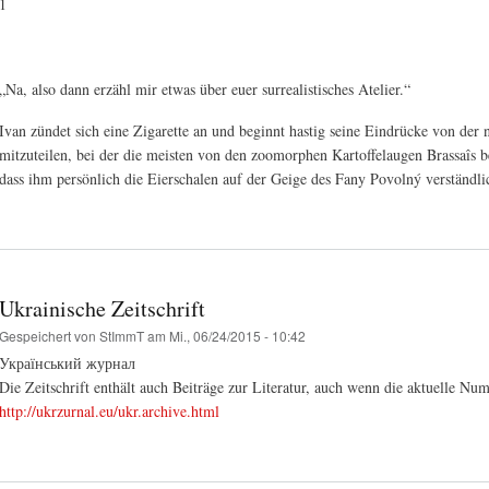
1
„Na, also dann erzähl mir etwas über euer surrealistisches Atelier.“
Ivan zündet sich eine Zigarette an und beginnt hastig seine Eindrücke von de
mitzuteilen, bei der die meisten von den zoomorphen Kartoffelaugen Brassaîs 
dass ihm persönlich die Eierschalen auf der Geige des Fany Povolný verständli
Ukrainische Zeitschrift
Gespeichert von
StImmT
am Mi., 06/24/2015 - 10:42
Український журнал
Die Zeitschrift enthält auch Beiträge zur Literatur, auch wenn die aktuelle Num
http://ukrzurnal.eu/ukr.archive.html