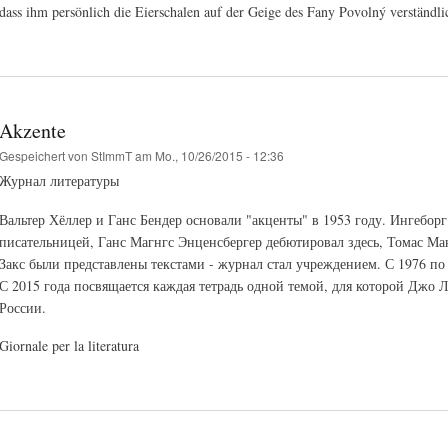
dass ihm persönlich die Eierschalen auf der Geige des Fany Povolný verständli
Akzente
Gespeichert von
StImmT
am Mo., 10/26/2015 - 12:36
Журнал литературы
Вальтер Хёллер и Ганс Бендер основали "акценты" в 1953 году. Ингеборг
писательницей, Ганс Магнгс Энценсбергер дебютировал здесь, Томас Ма
Закс были представлены текстами - журнал стал учреждением. С 1976 п
С 2015 года посвящается каждая тетрадь одной темой, для которой Джо 
России.
Giornale per la literatura