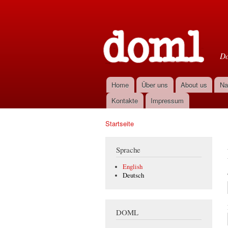
D
Do
Home
Über uns
About us
Na
Hauptmenü
Kontakte
Impressum
Startseite
Sie sind hier
Sprache
English
Deutsch
DOML