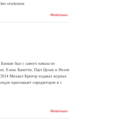
cher erscheinen.
Weiterlesen
 Бахман был с самого начала их
нн, Елиас Канетти, Паул Целан и Нелли
о 2014 Михаил Крюгер издавал журнал.
Лeндле приглашает соредакторов и с
Weiterlesen