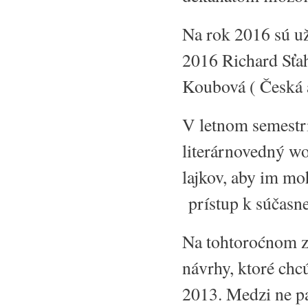
Na rok 2016 sú už
2016 Richard Sťah
Koubová ( Česká 
V letnom semestr
literárnovedný wo
lajkov, aby im mo
prístup k súčasnej
Na tohtoroćnom zh
návrhy, ktoré chc
2013. Medzi ne pa