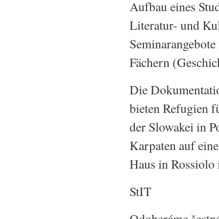
Aufbau eines Stud
Literatur- und Ku
Seminarangebote i
Fächern (Geschich
Die Dokumentation
bieten Refugien f
der Slowakei in P
Karpaten auf ein
Haus in Rossiolo 
StIT
Odoberáme šestnás