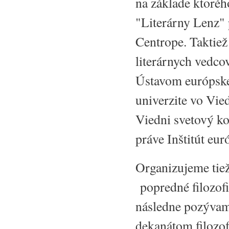
na základe ktoré
"Literárny Lenz" 
Centrope. Taktie
literárnych vedco
Ústavom európskej
univerzite vo Vie
Viedni svetový ko
práve Inštitút eur
Organizujeme tie
popredné filozofi
následne pozývam
dekanátom filozof