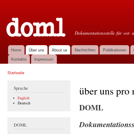
Dir
zu
Doml
Inha
Dokumentationsstelle für ost- 
Home
Über uns
About us
Nachrichten
Publikationen
Hauptmenü
Kontakte
Impressum
Startseite
Sie sind hier
über uns pro 
Sprache
English
Deutsch
DOML
Dokumentationsste
DOML