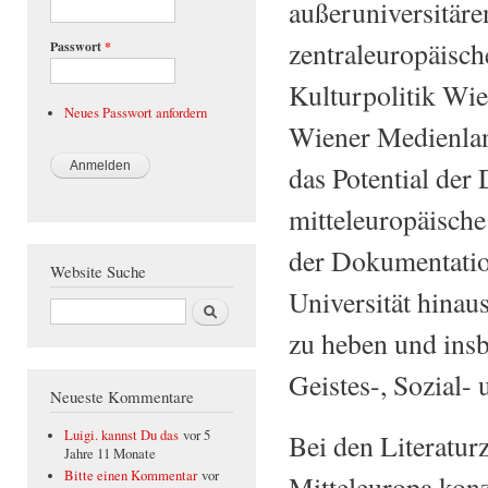
außeruniversitäre
zentraleuropäisc
Passwort
*
Kulturpolitik Wie
Neues Passwort anfordern
Wiener Medienlands
das Potential der
mitteleuropäische
der Dokumentation
Website Suche
Universität hinau
Suche
zu heben und insb
Geistes-, Sozial
Neueste Kommentare
Luigi. kannst Du das
vor 5
Bei den Literatur
Jahre 11 Monate
Bitte einen Kommentar
vor
Mitteleuropa konz