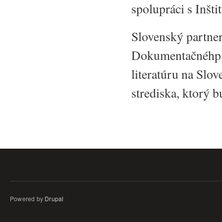
spolupráci s Inšti
Slovenský partne
Dokumentačnéhp s
literatúru na Slov
strediska, ktorý 
Powered by
Drupal