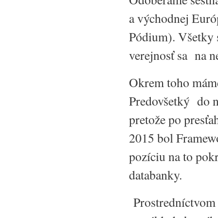
a východnej Euró
Pódium). Všetky 
verejnosť sa na n
Okrem toho máme t
Predovšetký do n
pretože po presťa
2015 bol Framew
pozíciu na to pok
databanky.
Prostredníctvom 