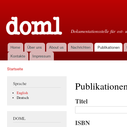
Dir
zu
Doml
Inha
Dokumentationsstelle für ost- 
Home
Über uns
About us
Nachrichten
Publikationen
Hauptmenü
Kontakte
Impressum
Startseite
Sie sind hier
Publikatione
Sprache
English
Deutsch
Titel
DOML
ISBN