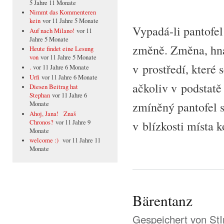
5 Jahre 11 Monate
Nimmt das Kommenteren
kein
vor 11 Jahre 5 Monate
Vypadá-li pantofel
Auf nach Milano!
vor 11
Jahre 5 Monate
změně. Změna, hna
Heute findet eine Lesung
von
vor 11 Jahre 5 Monate
v prostředí, které
.
vor 11 Jahre 6 Monate
Urfi
vor 11 Jahre 6 Monate
ačkoliv v podstatě
Diesen Beitrag hat
Stephan
vor 11 Jahre 6
zmíněný pantofel 
Monate
Ahoj, Jana! Znaš
Chronos?
vor 11 Jahre 9
v blízkosti místa 
Monate
welcome :)
vor 11 Jahre 11
Monate
Bärentanz
Gespeichert von
St