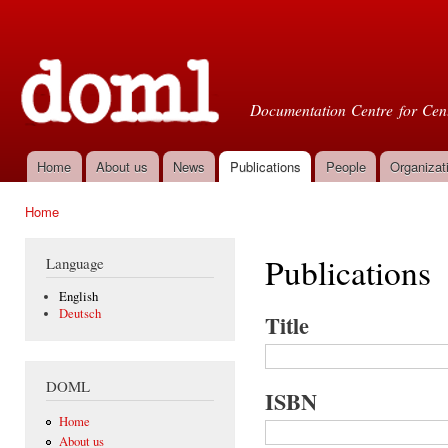
Ski
mai
Doml
con
Documentation Centre for Cent
Home
About us
News
Publications
People
Organizat
Main menu
Home
You are here
Publications
Language
English
Deutsch
Title
DOML
ISBN
Home
About us