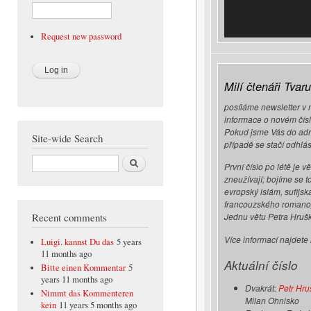
Request new password
Milí čtenáři Tvaru
posíláme newsletter v 
informace o novém čísle
Pokud jsme Vás do adre
Site-wide Search
případě se stačí odhlás
Search
První číslo po létě je
zneužívají; bojíme se t
evropský islám, sufijsk
francouzského romanop
Recent comments
Jednu větu Petra Hrušk
Více informací najdete
Luigi. kannst Du das
5 years
11 months ago
Aktuální číslo
Bitte einen Kommentar
5
years 11 months ago
Dvakrát:
Petr Hru
Nimmt das Kommenteren
Milan Ohnisko
kein
11 years 5 months ago