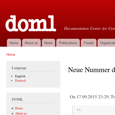
Ski
mai
Doml
con
Documentation Centre for Cent
Home
About us
News
Publications
People
Organizat
Main menu
Home
You are here
Neue Nummer de
Language
English
Deutsch
On 17.09.2015 23:29, Tva
DOML
Home
About us