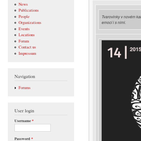
News
Publications
People
Tvarovinky v novém ka
emocí i s nimi.
Organizations
Events
Locations
Forum
Contact us
Impressum
Navigation
Forums
User login
Username
*
Password
*