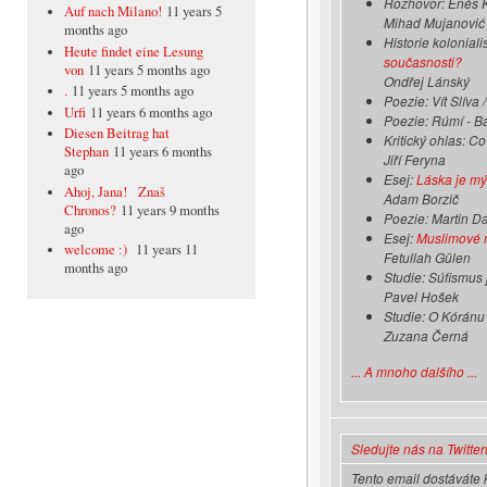
Rozhovor: Enés K
Auf nach Milano!
11 years 5
Mihad Mujanović
months ago
Historie kolonial
Heute findet eine Lesung
současnosti?
von
11 years 5 months ago
Ondřej Lánský
.
11 years 5 months ago
Poezie: Vít Slíva
Urfi
11 years 6 months ago
Poezie: Rúmí - B
Diesen Beitrag hat
Kritický ohlas: Co 
Stephan
11 years 6 months
Jiří Feryna
ago
Esej:
Láska je m
Ahoj, Jana! Znaš
Adam Borzič
Chronos?
11 years 9 months
Poezie: Martin Dav
ago
Esej:
Muslimové m
welcome :)
11 years 11
Fetullah Gülen
months ago
Studie: Súfismus 
Pavel Hošek
Studie: O Kóránu
Zuzana Černá
... A mnoho dalšího ...
Sledujte nás na Twitter
Tento email dostáváte 