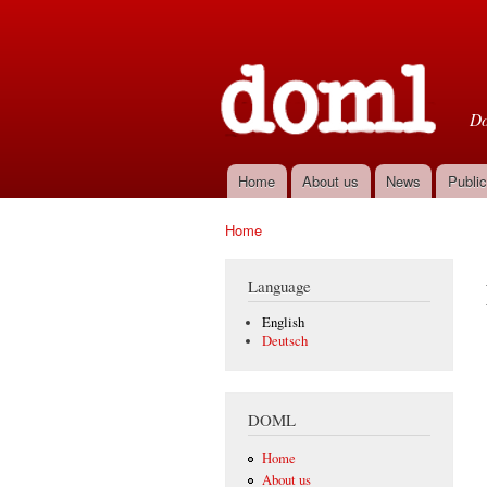
D
Do
Home
About us
News
Public
Main menu
Home
You are here
Language
English
Deutsch
DOML
Home
About us