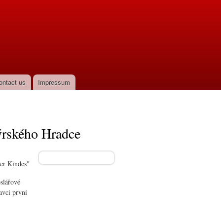
ontact us
Impressum
týrského Hradce
ter Kindes"
oslářové
tavci první