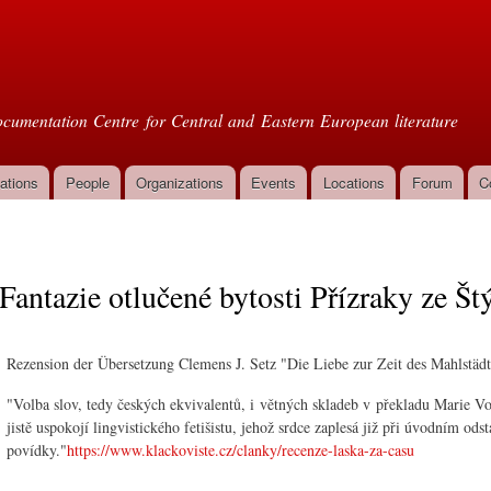
Skip to
main
oml
content
cumentation Centre for Central and Eastern European literature
ations
People
Organizations
Events
Locations
Forum
C
Fantazie otlučené bytosti Přízraky ze Š
Rezension der Übersetzung Clemens J. Setz "Die Liebe zur Zeit des Mahlstäd
"Volba slov, tedy českých ekvivalentů, i větných skladeb v překladu Marie V
jistě uspokojí lingvistického fetišistu, jehož srdce zaplesá již při úvodním ods
povídky."
https://www.klackoviste.cz/clanky/recenze-laska-za-casu