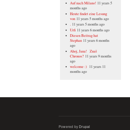
Auf nach Milano!
11 years 5
months ago
Heute findet eine Lesung
von
11 years 5 months ago
.
11 years 5 months ago
Urfi
11 years 6 months ago
Diesen Beitrag hat
Stephan
11 years 6 months
ago
Ahoj, Jana! Znaš
Chronos?
11 years 9 months
ago
welcome :)
11 years 11
months ago
Powered by
Drupal