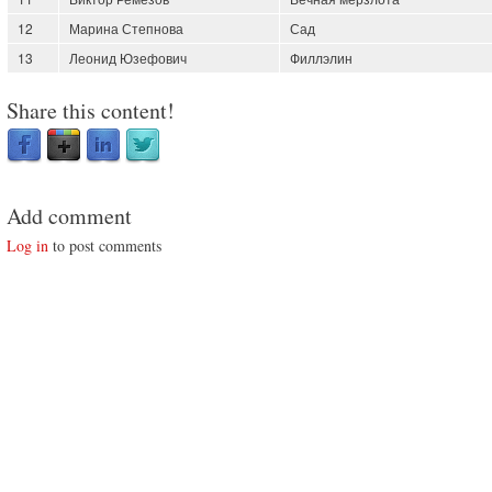
12
Марина Степнова
Сад
13
Леонид Юзефович
Филлэлин
Share this content!
Add comment
Log in
to post comments