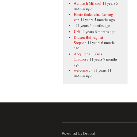
Auf nach Milano!
11 years 5
months ago
Heute findet eine Lesung
von
11 years 5 months ago
.
11 years 5 months ago
Urfi
11 years 6 months ago
Diesen Beitrag hat
Stephan
11 years 6 months
ago
Ahoj, Jana! Znaš
Chronos?
11 years 9 months
ago
welcome :)
11 years 11
months ago
Powered by
Drupal