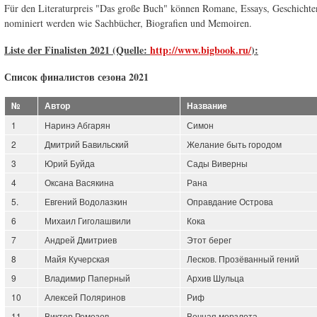
Für den Literaturpreis "Das große Buch" können Romane, Essays, Geschichte
nominiert werden wie Sachbücher, Biografien und Memoiren.
Liste der Finalisten 2021 (Quelle:
http://www.bigbook.ru/
):
Список финалистов сезона 2021
№
Автор
Название
1
Наринэ Абгарян
Симон
2
Дмитрий Бавильский
Желание быть городом
3
Юрий Буйда
Сады Виверны
4
Оксана Васякина
Рана
5.
Евгений Водолазкин
Оправдание Острова
6
Михаил Гиголашвили
Кока
7
Андрей Дмитриев
Этот берег
8
Майя Кучерская
Лесков. Прозёванный гений
9
Владимир Паперный
Архив Шульца
10
Алексей Поляринов
Риф
11
Виктор Ремезов
Вечная мерзлота