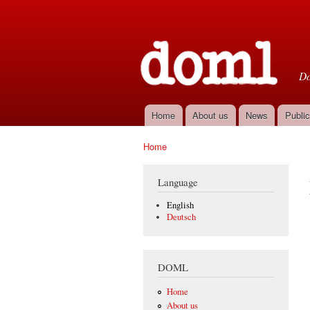
D
Do
Home
About us
News
Public
Main menu
Home
You are here
Language
English
Deutsch
DOML
Home
About us