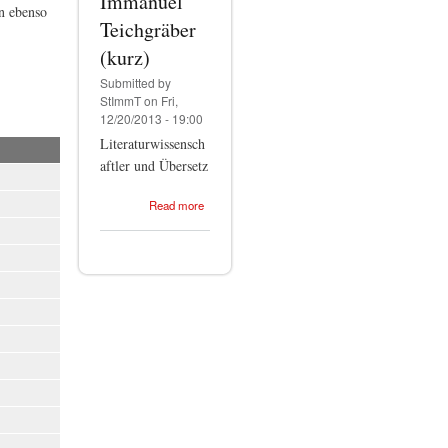
Immanuel
n ebenso
Teichgräber
(kurz)
Submitted by
StImmT
on Fri,
12/20/2013 - 19:00
Literaturwissensch
aftler und Übersetz
about
Read more
Stephan-
Immanuel
Teichgräber
(kurz)