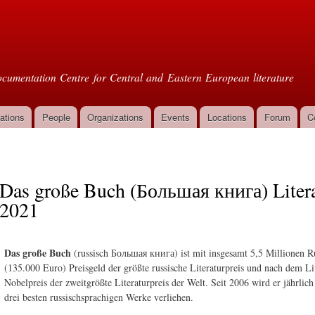
Skip to
main
oml
content
cumentation Centre for Central and Eastern European literature
ations
People
Organizations
Events
Locations
Forum
C
Das große Buch (Большая книга) Literat
2021
Das große Buch
(russisch Большая книга) ist mit insgesamt 5,5 Millionen R
(135.000 Euro) Preisgeld der größte russische Literaturpreis und nach dem Lit
Nobelpreis der zweitgrößte Literaturpreis der Welt. Seit 2006 wird er jährlich
drei besten russischsprachigen Werke verliehen.