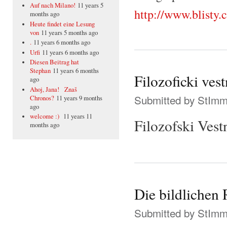
Auf nach Milano!
11 years 5
http://www.blist
months ago
Heute findet eine Lesung
von
11 years 5 months ago
.
11 years 6 months ago
Urfi
11 years 6 months ago
Diesen Beitrag hat
Stephan
11 years 6 months
Filozoficki vest
ago
Ahoj, Jana! Znaš
Submitted by
StIm
Chronos?
11 years 9 months
ago
welcome :)
11 years 11
Filozofski Vest
months ago
Die bildlichen 
Submitted by
StIm