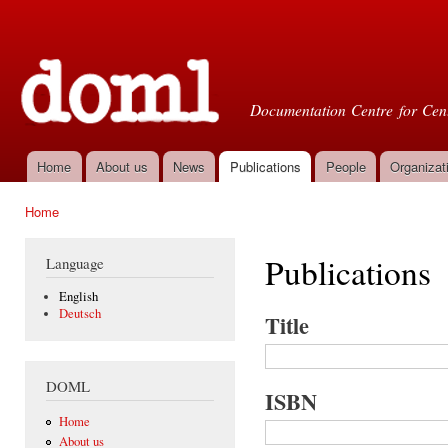
Ski
mai
Doml
con
Documentation Centre for Cent
Home
About us
News
Publications
People
Organizat
Main menu
Home
You are here
Publications
Language
English
Deutsch
Title
DOML
ISBN
Home
About us