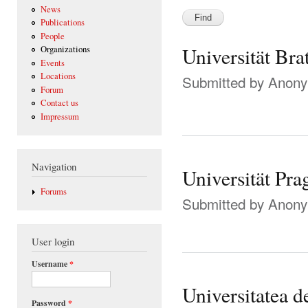
News
Publications
People
Universität Bra
Organizations
Events
Locations
Submitted by
Anonym
Forum
Contact us
Impressum
Navigation
Universität Pra
Forums
Submitted by
Anonym
User login
Username
*
Universitatea d
Password
*