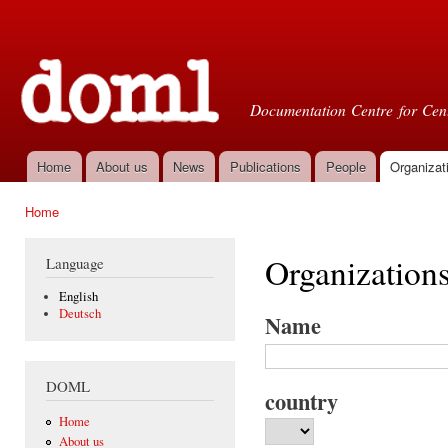
Ski
mai
Doml
con
Documentation Centre for Cent
Home
About us
News
Publications
People
Organizat
Main menu
Home
You are here
Organization
Language
English
Deutsch
Name
DOML
country
Home
About us