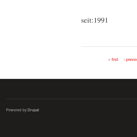
seit:1991
« first
‹ previ
Pages
Powered by
Drupal