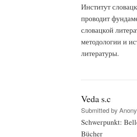
Институт словацк
проводит фундам
словацкой литера
методологии и ис
литературы.
Veda s.c
Submitted by
Anonym
Schwerpunkt: Belle
Bücher