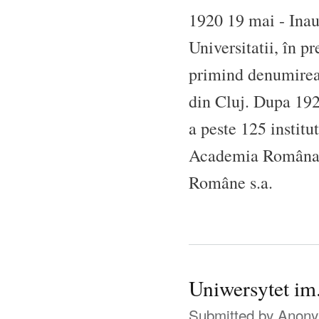
1920 19 mai - Inaug
Universitatii, în p
primind denumirea 
din Cluj. Dupa 1920
a peste 125 institu
Academia Româna, 
Române s.a.
Uniwersytet i
Submitted by
Anonym