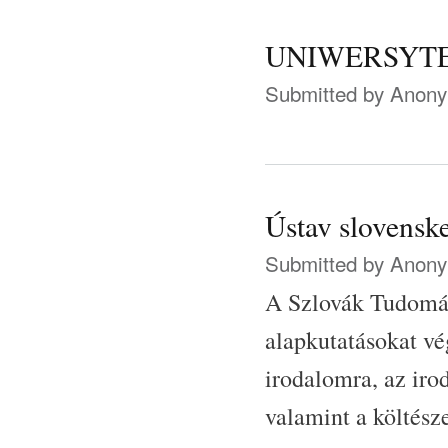
UNIWERSYT
Submitted by
Anonym
Ústav slovenske
Submitted by
Anonym
A Szlovák Tudomán
alapkutatásokat vé
irodalomra, az ir
valamint a költész