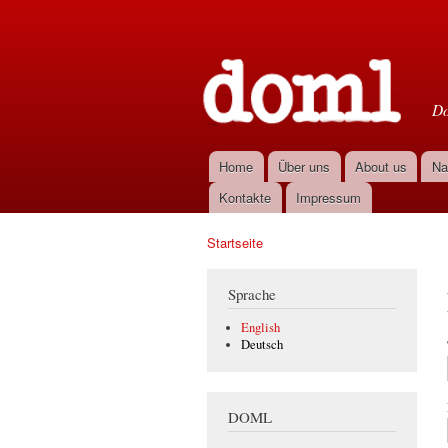
D
Do
Home
Über uns
About us
Na
Hauptmenü
Kontakte
Impressum
Startseite
Sie sind hier
Sprache
English
Deutsch
DOML