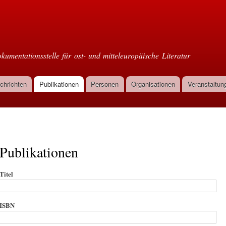
Direkt
zum
oml
Inhalt
kumentationsstelle für ost- und mitteleuropäische Literatur
chrichten
Publikationen
Personen
Organisationen
Veranstaltun
Publikationen
Titel
ISBN