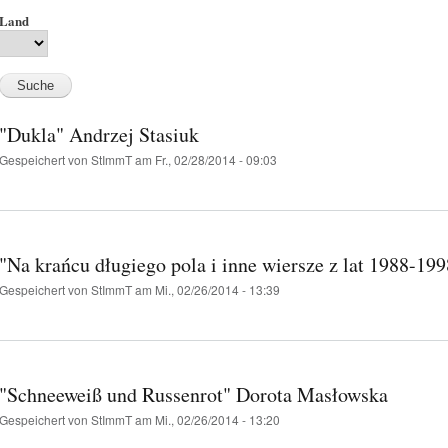
Land
"Dukla" Andrzej Stasiuk
Gespeichert von
StImmT
am Fr., 02/28/2014 - 09:03
"Na krańcu długiego pola i inne wiersze z lat 1988-19
Gespeichert von
StImmT
am Mi., 02/26/2014 - 13:39
"Schneeweiß und Russenrot" Dorota Masłowska
Gespeichert von
StImmT
am Mi., 02/26/2014 - 13:20