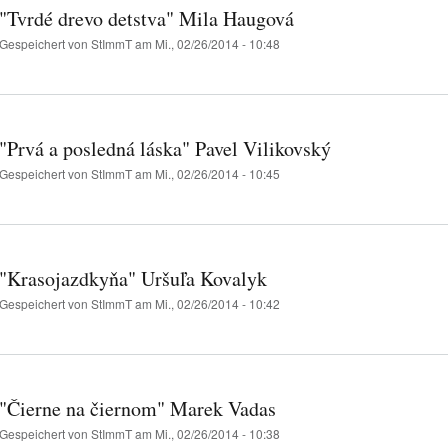
"Tvrdé drevo detstva" Mila Haugová
Gespeichert von
StImmT
am Mi., 02/26/2014 - 10:48
"Prvá a posledná láska" Pavel Vilikovský
Gespeichert von
StImmT
am Mi., 02/26/2014 - 10:45
"Krasojazdkyňa" Uršuľa Kovalyk
Gespeichert von
StImmT
am Mi., 02/26/2014 - 10:42
"Čierne na čiernom" Marek Vadas
Gespeichert von
StImmT
am Mi., 02/26/2014 - 10:38