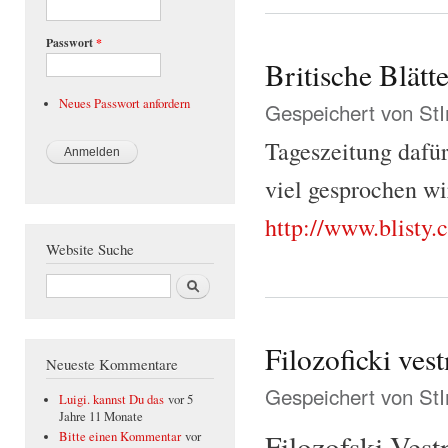
Passwort
*
Britische Blätte
Neues Passwort anfordern
Gespeichert von
St
Tageszeitung dafür
viel gesprochen w
http://www.blist
Website Suche
Suche
Filozoficki vest
Neueste Kommentare
Gespeichert von
St
Luigi. kannst Du das
vor 5
Jahre 11 Monate
Filozofski Vest
Bitte einen Kommentar
vor