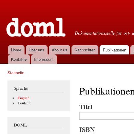
Dir
zu
Doml
Inha
Dokumentationsstelle für ost- 
Home
Über uns
About us
Nachrichten
Publikationen
Hauptmenü
Kontakte
Impressum
Startseite
Sie sind hier
Publikatione
Sprache
English
Deutsch
Titel
DOML
ISBN