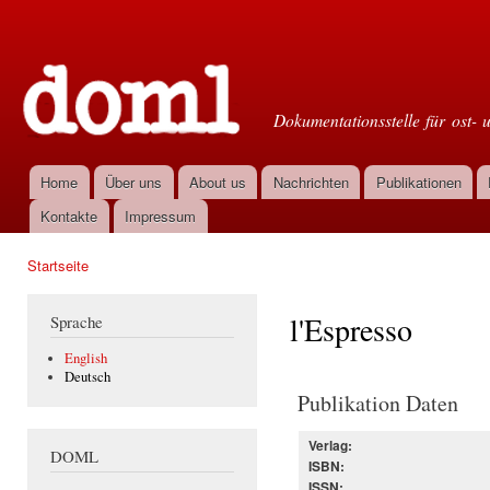
Dir
zu
Doml
Inha
Dokumentationsstelle für ost- 
Home
Über uns
About us
Nachrichten
Publikationen
Hauptmenü
Kontakte
Impressum
Startseite
Sie sind hier
l'Espresso
Sprache
English
Deutsch
Publikation Daten
Verlag:
DOML
ISBN:
ISSN: