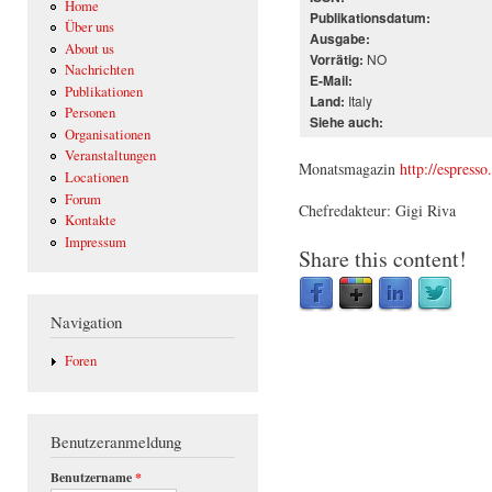
Home
Publikationsdatum:
Über uns
Ausgabe:
About us
NO
Vorrätig:
Nachrichten
E-Mail:
Publikationen
Italy
Land:
Personen
Siehe auch:
Organisationen
Veranstaltungen
Monatsmagazin
http://espresso
Locationen
Forum
Chefredakteur: Gigi Riva
Kontakte
Impressum
Share this content!
Navigation
Foren
Benutzeranmeldung
Benutzername
*