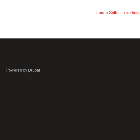
« erste Seite
‹ vorheri
Seiten
Powered by
Drupal