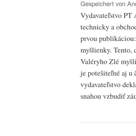
Gespeichert von
Ano
Vydavateľstvo PT 
technicky a obchod
prvou publikáciou:
myšlienky. Tento, 
Valéryho Zlé myšli
je potešiteľné aj u
vydavateľstvo dekl
snahou vzbudiť záu