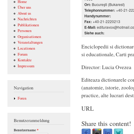
Home
Bucureşti (Bukarest)
Ort:
Über uns
+40-21-22
Telephonnummer:
About us
Handynummer:
Nachrichten
+40-21-2220213
Fax:
Publikationen
edituravox@hotmail.c
E-Mail:
Personen
Siehe auch:
Organisationen
Veranstaltungen
Enciclopedii si dictionar
Locationen
si educationale, Carti pra
Forum
Kontakte
Director: Lucia Ovezea
Impressum
Editeaza dictionarele co
(anatomie, istorie, zoolog
Navigation
practice, alte lucrari des
Foren
URL
Benutzeranmeldung
Share this content!
Benutzername
*