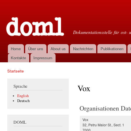
Dir
zu
Doml
Inha
Dokumentationsstelle für ost- 
Home
Über uns
About us
Nachrichten
Publikationen
Hauptmenü
Kontakte
Impressum
Startseite
Sie sind hier
Vox
Sprache
English
Deutsch
Organisationen Dat
Vox
DOML
32, Petru Maior St., Sect. 1
7000