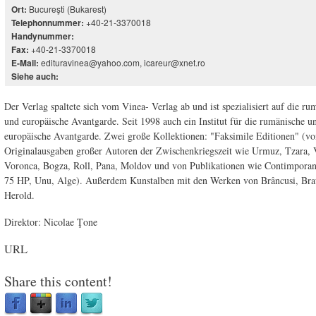
Bucureşti (Bukarest)
Ort:
+40-21-3370018
Telephonnummer:
Handynummer:
+40-21-3370018
Fax:
edituravinea@yahoo.com, icareur@xnet.ro
E-Mail:
Siehe auch:
Der Verlag spaltete sich vom Vinea- Verlag ab und ist spezialisiert auf die ru
und europäische Avantgarde. Seit 1998 auch ein Institut für die rumänische u
europäische Avantgarde. Zwei große Kollektionen: "Faksimile Editionen" (v
Originalausgaben großer Autoren der Zwischenkriegszeit wie Urmuz, Tzara, 
Voronca, Bogza, Roll, Pana, Moldov und von Publikationen wie Contimporan
75 HP, Unu, Alge). Außerdem Kunstalben mit den Werken von Brâncusi, Bra
Herold.
Direktor: Nicolae Ţone
URL
Share this content!