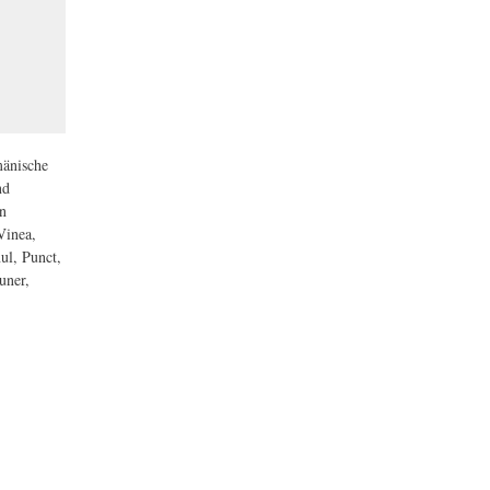
mänische
nd
on
Vinea,
ul, Punct,
uner,