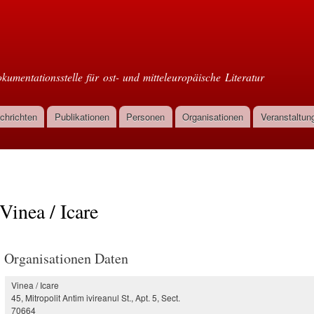
Direkt
zum
oml
Inhalt
kumentationsstelle für ost- und mitteleuropäische Literatur
chrichten
Publikationen
Personen
Organisationen
Veranstaltun
Vinea / Icare
Organisationen Daten
Vinea / Icare
45, Mitropolit Antim ivireanul St., Apt. 5, Sect.
70664