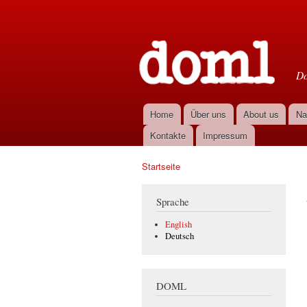
D
Do
Home
Über uns
About us
Na
Hauptmenü
Kontakte
Impressum
Startseite
Sie sind hier
Sprache
English
Deutsch
DOML