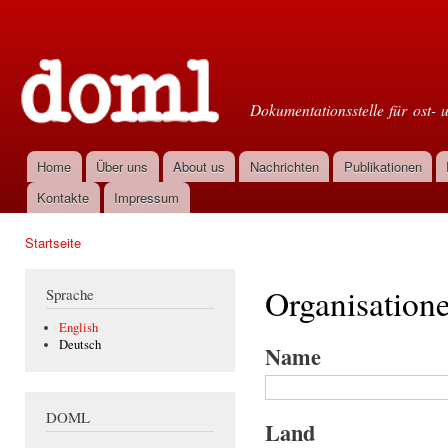
Dir
zu
Doml
Inha
Dokumentationsstelle für ost- 
Home
Über uns
About us
Nachrichten
Publikationen
Hauptmenü
Kontakte
Impressum
Startseite
Sie sind hier
Organisation
Sprache
English
Deutsch
Name
DOML
Land