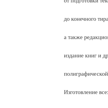
от подготовки те
до конечного тир
а также редакцио
издание книг и д
полиграфической
Изготовление все