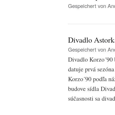
Gespeichert von
Ano
Divadlo Astor
Gespeichert von
Ano
Divadlo Korzo´90 b
datuje prvá sezón
Korzo´90 podľa náz
budove sídla Diva
súčasnosti sa div