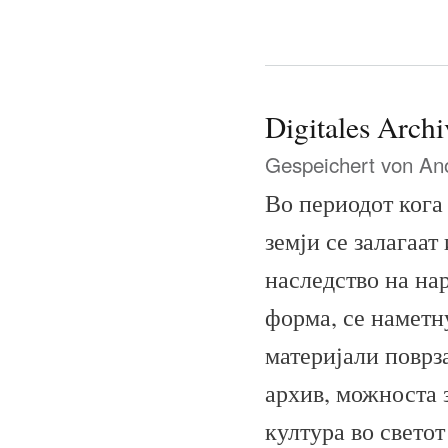
Digitales Arch
Gespeichert von
Ano
Во периодот кога
земји се залагаат
наследство на на
форма, се наметн
материјали поврз
архив, можноста 
култура во светот