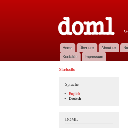
D
Do
Home
Über uns
About us
Na
Hauptmenü
Kontakte
Impressum
Startseite
Sie sind hier
Sprache
English
Deutsch
DOML