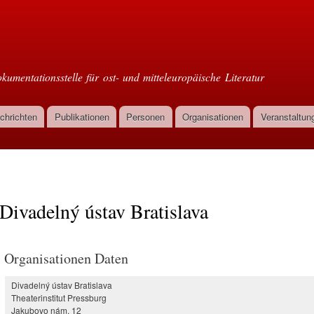
Direkt
zum
oml
Inhalt
kumentationsstelle für ost- und mitteleuropäische Literatur
chrichten
Publikationen
Personen
Organisationen
Veranstaltun
Divadelný ústav Bratislava
Organisationen Daten
Divadelný ústav Bratislava
Theaterinstitut Pressburg
Jakubovo nám. 12