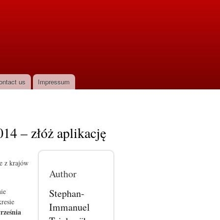
ontact us
Impressum
14 – złóż aplikację
ze z krajów
Author
Stephan-
ie
resie
Immanuel
września