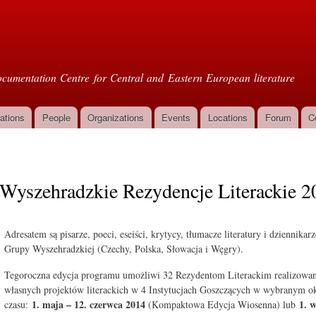
Skip to
main
oml
content
cumentation Centre for Central and Eastern European literature
ations
People
Organizations
Events
Locations
Forum
C
Wyszehradzkie Rezydencje Literackie 20
Adresatem są pisarze, poeci, eseiści, krytycy, tłumacze literatury i dziennikar
Grupy Wyszehradzkiej (Czechy, Polska, Słowacja i Węgry).
Tegoroczna edycja programu umożliwi 32 Rezydentom Literackim realizowan
własnych projektów literackich w 4 Instytucjach Goszczących w wybranym ok
1. maja – 12. czerwca 2014
1. 
czasu:
(Kompaktowa Edycja Wiosenna) lub