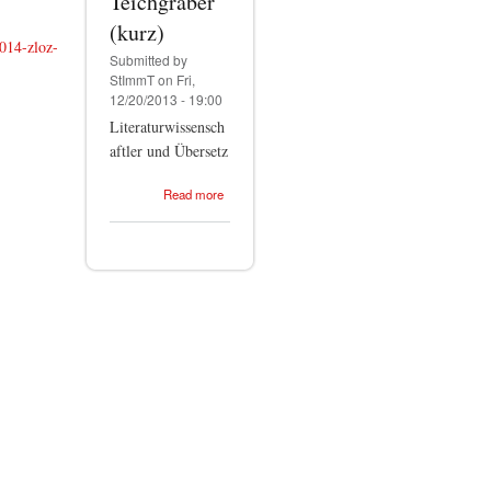
Teichgräber
(kurz)
2014-zloz-
Submitted by
StImmT
on Fri,
12/20/2013 - 19:00
Literaturwissensch
aftler und Übersetz
about
Read more
Stephan-
Immanuel
Teichgräber
(kurz)