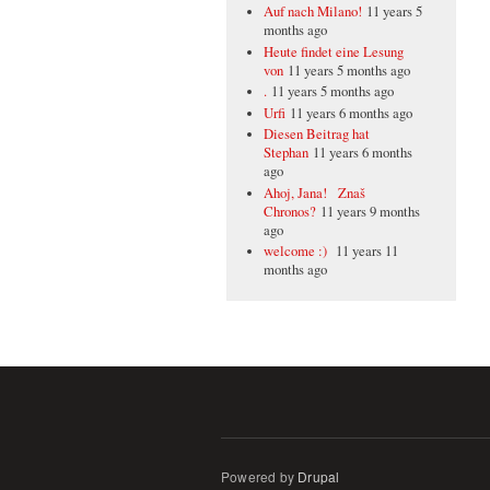
Auf nach Milano!
11 years 5
months ago
Heute findet eine Lesung
von
11 years 5 months ago
.
11 years 5 months ago
Urfi
11 years 6 months ago
Diesen Beitrag hat
Stephan
11 years 6 months
ago
Ahoj, Jana! Znaš
Chronos?
11 years 9 months
ago
welcome :)
11 years 11
months ago
Powered by
Drupal