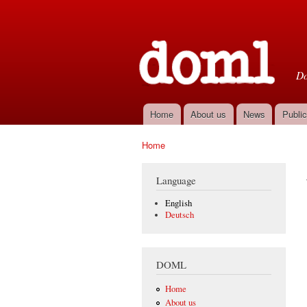
D
Do
Home
About us
News
Public
Main menu
Home
You are here
Language
English
Deutsch
DOML
Home
About us