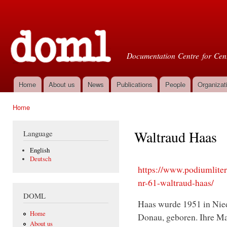
Ski
mai
Doml
con
Documentation Centre for Cent
Home
About us
News
Publications
People
Organizat
Main menu
Home
You are here
Waltraud Haas
Language
English
Deutsch
https://www.podiumlit
nr-61-waltraud-haas/
DOML
Haas wurde 1951 in Nied
Home
Donau, geboren. Ihre Ma
About us