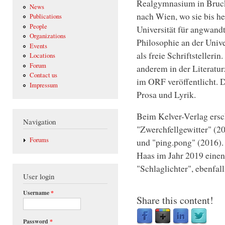
Realgymnasium in Bruck 
News
nach Wien, wo sie bis he
Publications
People
Universität für angwand
Organizations
Philosophie an der Unive
Events
als freie Schriftstelleri
Locations
Forum
anderem in der Literatur
Contact us
im ORF veröffentlicht. D
Impressum
Prosa und Lyrik.
Beim Kelver-Verlag ersc
Navigation
"Zwerchfellgewitter" (20
Forums
und "ping.pong" (2016). 
Haas im Jahr 2019 einen
"Schlaglichter", ebenfall
User login
Username
*
Share this content!
Password
*