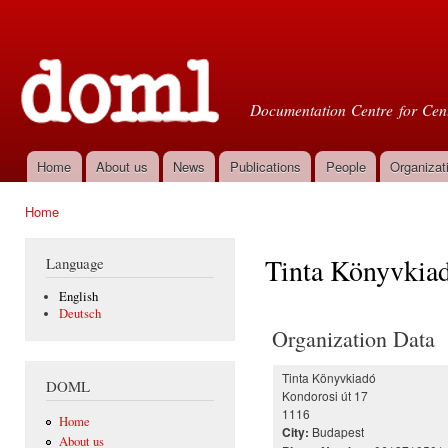
Ski
mai
Doml
con
Documentation Centre for Cent
Home
About us
News
Publications
People
Organizat
Main menu
Home
You are here
Tinta Könyvkia
Language
English
Deutsch
Organization Data
Tinta Könyvkiadó
DOML
Kondorosi út 17
1116
Home
Budapest
City:
About us