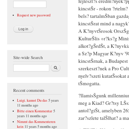
fejleszt?s eredm?nyek?p
kincstŠr - rokon ?rtelm?
bels? tartalmŠban gazda
Request new password
kincstŠrat mind a nagyk
A K?nyvtŠrosok OrszŠgo
KulturŠlis ÷r?ks?g Minis
alkot?gŠrdŠt, a K?nyvki
a Sz?p Magyar K?nyv '9
Site-wide Search
kincstŠrnak, a Budapest
Search
szerkeszt?nek a Pro Cult
nyelv?szeti kutatŠsokat
tŠmogatta.
Recent comments
?llamisŠgunk millennium
Luigi. kannst Du das
5 years
meg a Kiad? Gr?tsy LŠs
11 months ago
antol?giŠt, amelyben 265
Bitte einen Kommentar
5
years 11 months ago
zar?szlete talŠlhat? a ma
Nimmt das Kommenteren
kein
11 years 5 months ago