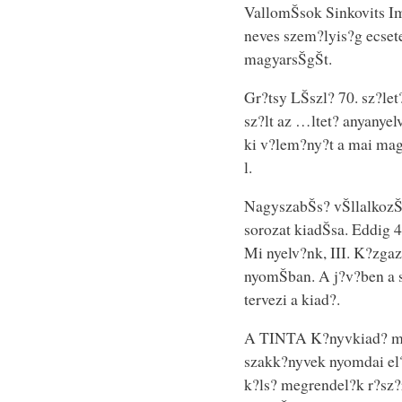
VallomŠsok Sinkovits Im
neves szem?lyis?g ecsete
magyarsŠgŠt.
Gr?tsy LŠszl? 70. sz?l
sz?lt az …ltet? anyanyel
ki v?lem?ny?t a mai mag
l.
NagyszabŠs? vŠllalkozŠs
sorozat kiadŠsa. Eddig 4 
Mi nyelv?nk, III. K?zgaz
nyomŠban. A j?v?ben a s
tervezi a kiad?.
A TINTA K?nyvkiad? mag
szakk?nyvek nyomdai el?k
k?ls? megrendel?k r?sz?r