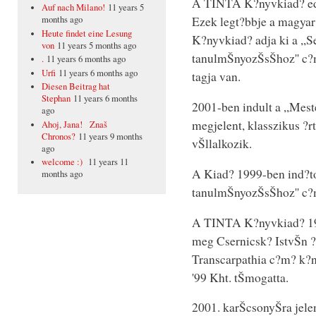
A TINTA K?nyvkiad? edd
Auf nach Milano!
11 years 5
Ezek legt?bbje a magyar
months ago
Heute findet eine Lesung
K?nyvkiad? adja ki a ,,
von
11 years 5 months ago
tanulmŠnyozŠsŠhoz'' c?m
.
11 years 6 months ago
Urfi
11 years 6 months ago
tagja van.
Diesen Beitrag hat
Stephan
11 years 6 months
2001-ben indult a ,,Mes
ago
megjelent, klasszikus ?
Ahoj, Jana! Znaš
Chronos?
11 years 9 months
vŠllalkozik.
ago
welcome :)
11 years 11
A Kiad? 1999-ben ind?to
months ago
tanulmŠnyozŠsŠhoz'' c?m
A TINTA K?nyvkiad? 199
meg Csernicsk? IstvŠn ?
Transcarpathia c?m? k?ny
'99 Kht. tŠmogatta.
2001. karŠcsonyŠra jele