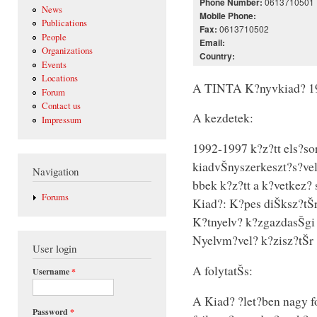
0613710501
Phone Number:
News
Mobile Phone:
Publications
0613710502
Fax:
People
Email:
Organizations
Country:
Events
Locations
A TINTA K?nyvkiad? 19
Forum
Contact us
A kezdetek:
Impressum
1992-1997 k?z?tt els?so
kiadvŠnyszerkeszt?s?vel
Navigation
bbek k?z?tt a k?vetkez? 
Forums
Kiad?: K?pes diŠksz?tŠr,
K?tnyelv? k?zgazdasŠgi 
Nyelvm?vel? k?zisz?tŠr
User login
A folytatŠs:
Username
*
A Kiad? ?let?ben nagy fo
Password
*