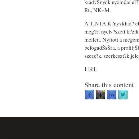
kiadvŠnyok nyomdai el?
Rt., NK÷M.
A TINTA K?nyvkiad? el 
meg?rt nyelv?szeti k?zi
mellett. Nyitott a mege
befogadŠsŠra, a profilj
szerz?k, szerkeszt?k jele
URL
Share this content!