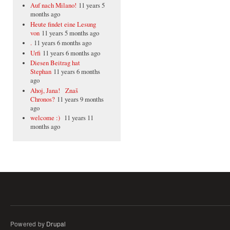
Auf nach Milano!
11 years 5
months ago
Heute findet eine Lesung
von
11 years 5 months ago
.
11 years 6 months ago
Urfi
11 years 6 months ago
Diesen Beitrag hat
Stephan
11 years 6 months
ago
Ahoj, Jana! Znaš
Chronos?
11 years 9 months
ago
welcome :)
11 years 11
months ago
Powered by
Drupal