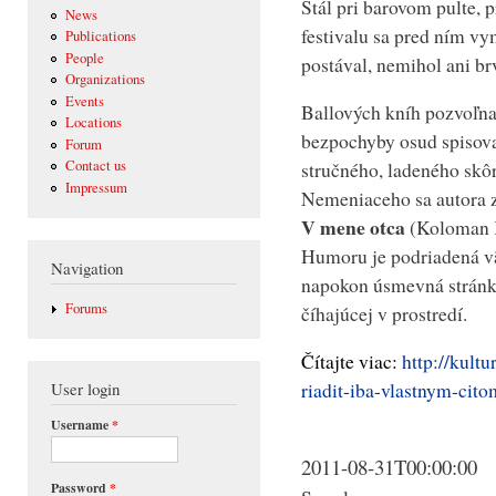
Stál pri barovom pulte, 
News
festivalu sa pred ním vym
Publications
People
postával, nemihol ani br
Organizations
Events
Ballových kníh pozvoľna 
Locations
bezpochyby osud spisova
Forum
stručného, ladeného skôr
Contact us
Impressum
Nemeniaceho sa autora zn
V mene otca
(Koloman K
Humoru je podriadená väč
Navigation
napokon úsmevná stránka 
Forums
číhajúcej v prostredí.
Čítajte viac:
http://kul
riadit-iba-vlastnym-c
User login
Username
*
2011-08-31T00:00:00
Password
*