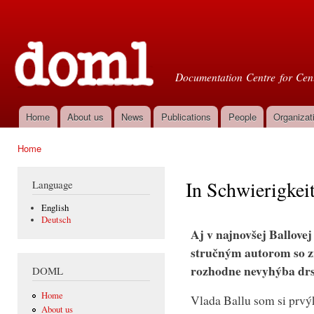
Ski
mai
Doml
con
Documentation Centre for Cent
Home
About us
News
Publications
People
Organizat
Main menu
Home
You are here
In Schwierigkeit
Language
English
Deutsch
Aj v najnovšej Ballove
stručným autorom so z
rozhodne nevyhýba dr
DOML
Home
Vlada Ballu som si prvý
About us