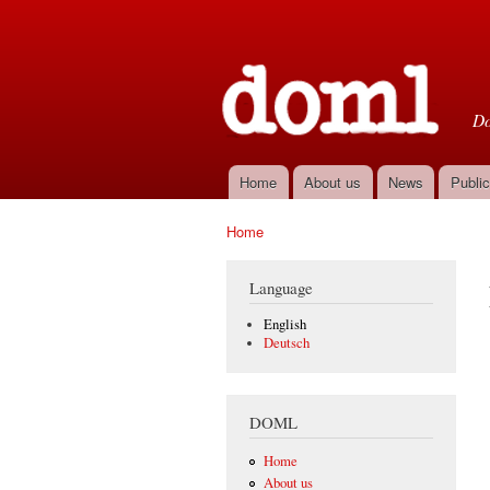
D
Do
Home
About us
News
Public
Main menu
Home
You are here
Language
English
Deutsch
DOML
Home
About us