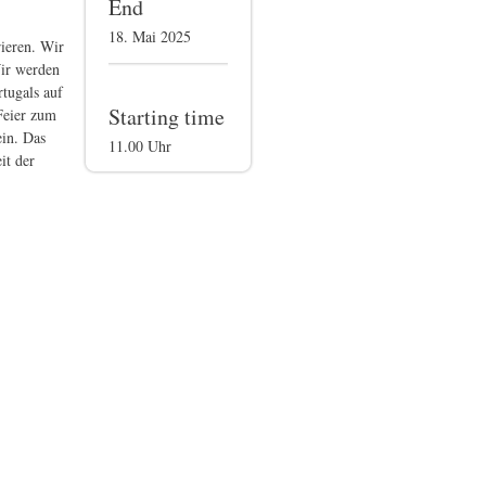
End
18. Mai 2025
rieren. Wir
Wir werden
rtugals auf
Starting time
Feier zum
ein. Das
11.00 Uhr
it der