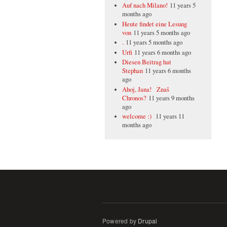
Auf nach Milano!
11 years 5
months ago
Heute findet eine Lesung
von
11 years 5 months ago
.
11 years 5 months ago
Urfi
11 years 6 months ago
Diesen Beitrag hat
Stephan
11 years 6 months
ago
Ahoj, Jana! Znaš
Chronos?
11 years 9 months
ago
welcome :)
11 years 11
months ago
Powered by
Drupal