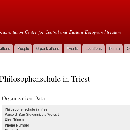
Skip to
main
oml
content
cumentation Centre for Central and Eastern European literature
ations
People
Organizations
Events
Locations
Forum
C
Philosophenschule in Triest
Organization Data
Philosophenschule in Triest
Parco di San Giovanni, via Weiss 5
Trieste
City:
Phone Number: