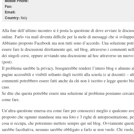
Mobile Phone:
Fax:
Email:
Italy
Country:
Alla fine dell’ultimo incontro si è posta la questione di dove avviare le discus
online. Farlo via mail diventa difficile per la mole di messaggi che si sviluppe
Abbiamo proposto Facebook ma non tutti sono d’accordo. Una soluzione pot
essere fare le discussioni direttamente qui, sul blog, attraverso i commenti nel
dei singoli corsi, oppure avviando una discussione ad hoc attraverso un nuovo 
(post).
Il problema sarebbe la privacy, bisognerebbe rendere l’intero blog o almeno a
pagine accessibili e visibili soltanto dagli iscritti alla scuola (e ai docenti) – al
commenti potrebbero essere fatti anche da chi non è iscritto e legge questo bl
caso.
Se dite che questa potrebbe essere una soluzione al problema possiamo cercare
come fare.
Un’altra questione emersa era come fare per conoscerci meglio e qualcuno av
proposto che ognuno mandasse una sua foto e 3 righe di autopresentazione, per
cosa si occupa, che potremmo mettere sempre qui sul blog. Ovviamente questa
sarebbe facoltativa, nessuno sarebbe obbligato a farlo se non vuole. Chi vuole