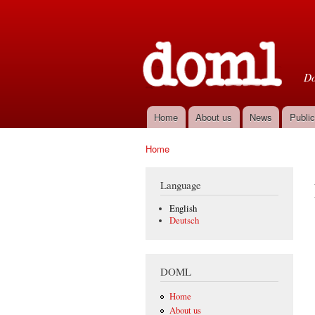
D
Do
Home
About us
News
Public
Main menu
Home
You are here
Language
English
Deutsch
DOML
Home
About us