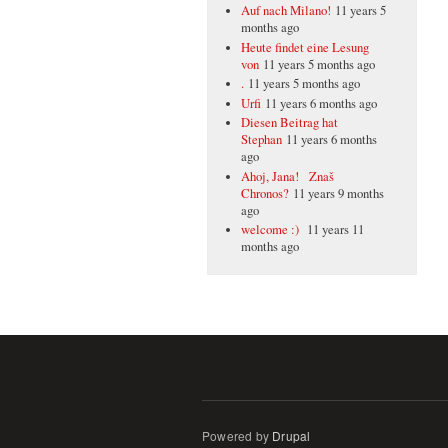
Auf nach Milano!
11 years 5
months ago
Heute findet eine Lesung
von
11 years 5 months ago
.
11 years 5 months ago
Urfi
11 years 6 months ago
Diesen Beitrag hat
Stephan
11 years 6 months
ago
Ahoj, Jana! Znaš
Chronos?
11 years 9 months
ago
welcome :)
11 years 11
months ago
Powered by
Drupal