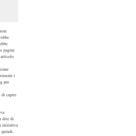
sioni
rebbe.
rebbe
le pagine
articolo
lcune
trimenti i
og per
 di capire
eva
 dire di
 iniziativa
, quindi,