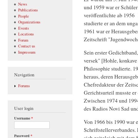
News
und 1959 war er Schüler
Publications
veröffentlichte ab 195
People
studierte er an dem unga
Organizations
Events
1961 war er Herausgebe
Locations
Zeitschrift "Jugendwoche
Forum
Contact us
Sein erster Gedichtband
Impressum
versek" [Hohle, konkave
Philosophie studierte. 1
Navigation
heraus, deren Herausgeb
Chefredakteur der Zeits
Forums
Gerichtsurteil musste er
Zwischen 1974 und 199
des Radios Novi Sad und
User login
Username
*
Von 1966 bis 1990 war e
Schriftstellerverbandes.
Password
*
sich zeitgleich mit dem 