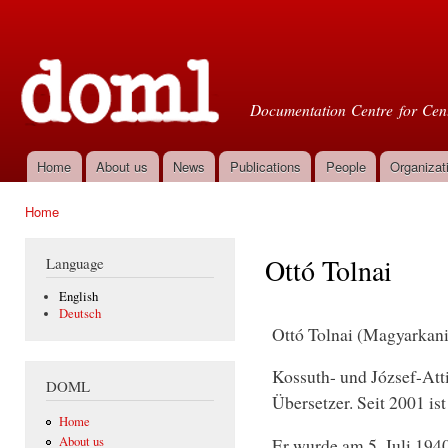
Ski
mai
Doml
con
Documentation Centre for Cent
Home
About us
News
Publications
People
Organizat
Main menu
Home
You are here
Ottó Tolnai
Language
English
Deutsch
Ottó Tolnai (Magyarkaniz
Kossuth- und József-Attil
DOML
Übersetzer. Seit 2001 is
Home
About us
Er wurde am 5. Juli 19