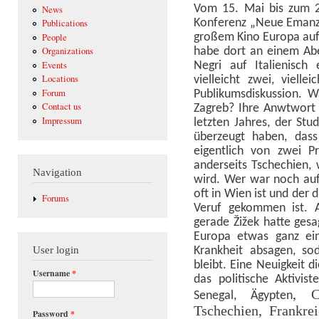
Vom 15. Mai bis zum 2
News
Konferenz „Neue Emanzi
Publications
großem Kino Europa auf 
People
habe dort an einem Abe
Organizations
Negri auf Italienisch
Events
Locations
vielleicht zwei, viell
Forum
Publikumsdiskussion.
Contact us
Zagreb? Ihre Anwtwort 
Impressum
letzten Jahres, der St
überzeugt haben, dass
eigentlich von zwei Pr
anderseits Tschechien,
Navigation
wird. Wer war noch au
oft in Wien ist und der d
Forums
Veruf gekommen ist. A
gerade Žižek hatte gesag
Europa etwas ganz ein
Krankheit absagen, so
User login
bleibt. Eine Neuigkeit d
Username
*
das politische Aktivis
, C
Senegal, Ägypten
Tschechien, Frankre
Password
*