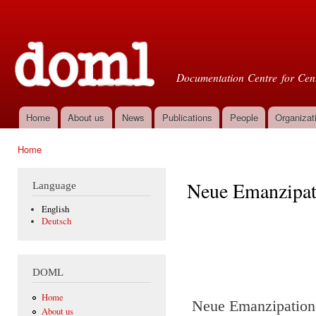
Ski
mai
Doml
con
Documentation Centre for Cent
Home
About us
News
Publications
People
Organizat
Main menu
Home
You are here
Neue Emanzipat
Language
English
Deutsch
DOML
Home
Neue Emanzipatio
About us