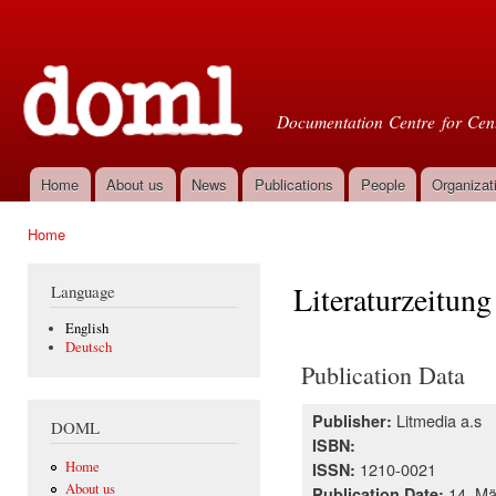
Ski
mai
Doml
con
Documentation Centre for Cent
Home
About us
News
Publications
People
Organizat
Main menu
Home
You are here
Literaturzeitung
Language
English
Deutsch
Publication Data
Litmedia a.s
Publisher:
DOML
ISBN:
1210-0021
Home
ISSN:
About us
14. Mä
Publication Date: