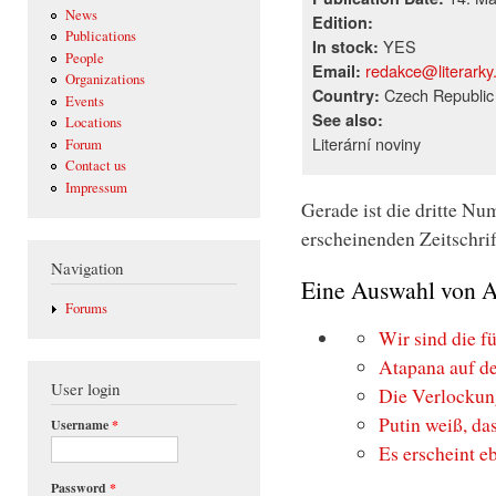
News
Edition:
Publications
YES
In stock:
People
redakce@literarky
Email:
Organizations
Czech Republic
Country:
Events
See also:
Locations
Literární noviny
Forum
Contact us
Impressum
Gerade ist die dritte Nu
erscheinenden Zeitschrif
Navigation
Eine Auswahl von A
Forums
Wir sind die 
Atapana auf de
User login
Die Verlocku
Putin weiß, da
Username
*
Es erscheint e
Password
*