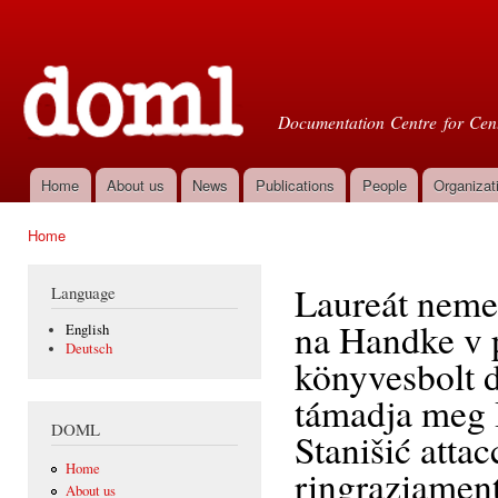
Ski
mai
Doml
con
Documentation Centre for Cent
Home
About us
News
Publications
People
Organizat
Main menu
Home
You are here
Laureát neme
Language
na Handke v 
English
Deutsch
könyvesbolt d
támadja meg Il
DOML
Stanišić atta
Home
ringraziamen
About us