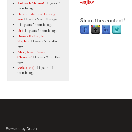
-sajko/
Auf nach Milano!
11 years 5
months ago
Heute findet eine Lesung
Share this content!
von
11 years 5 months ago
.
11 years 5 months ago
Urfi
11 years 6 months ago
Diesen Beitrag hat
Stephan
11 years 6 months
ago
Ahoj, Jana! Znaš
Chronos?
11 years 9 months
ago
welcome :)
11 years 11
months ago
Powered by
Drupal