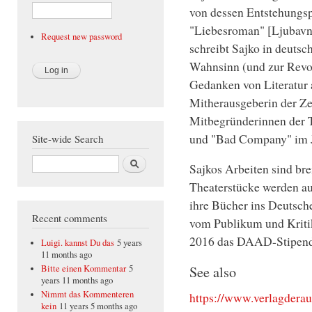
von dessen Entstehungsp
"Liebesroman" [Ljubavni
Request new password
schreibt Sajko in deuts
Wahnsinn (und zur Revolu
Gedanken von Literatur a
Mitherausgeberin der Zei
Mitbegründerinnen der T
und "Bad Company" im J
Site-wide Search
Search
Sajkos Arbeiten sind bre
Theaterstücke werden a
ihre Bücher ins Deutsche
Recent comments
vom Publikum und Kritik
2016 das DAAD-Stipendiu
Luigi. kannst Du das
5 years
11 months ago
See also
Bitte einen Kommentar
5
years 11 months ago
Nimmt das Kommenteren
https://www.verlagderau
kein
11 years 5 months ago