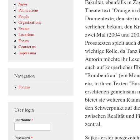
Fakultät, ebenfalls in Z
News
Theatertext "Orange in 
Publications
People
Dramentexte, den sie im 
Organizations
verliehen bekam, den Kr
Events
zwei Mal (2004 und 200
Locations
Forum
Prosatexten spielt auch 
Contact us
wichtige Rolle, da Tanz i
Impressum
Autorin möchte ihr Lese
auch auf körperlicher Eb
"Bombenfrau" (ein Mono
Navigation
ein, in ihren Texten "E
Forums
erschienen gemeinsam 
bietet sie weiteren Rau
den Schwerpunkt auf die
User login
zwischen Realität und Fi
Username
*
zentral.
Sajkos erster ausgezeic
Password
*