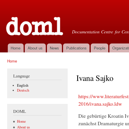
Ski
mai
Doml
con
Documentation Centre for Cent
Home
About us
News
Publications
People
Organizat
Main menu
Home
You are here
Ivana Sajko
Language
English
Deutsch
https://www.literaturfes
2016/ivana.sajko.ldw
DOML
Die gebürtige Kroatin Iv
Home
zunächst Dramaturgie un
About us