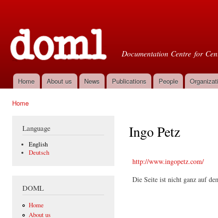
Ski
mai
Doml
con
Documentation Centre for Cent
Home
About us
News
Publications
People
Organizat
Main menu
Home
You are here
Ingo Petz
Language
English
Deutsch
http://www.ingopetz.com/
Die Seite ist nicht ganz auf d
DOML
Home
About us