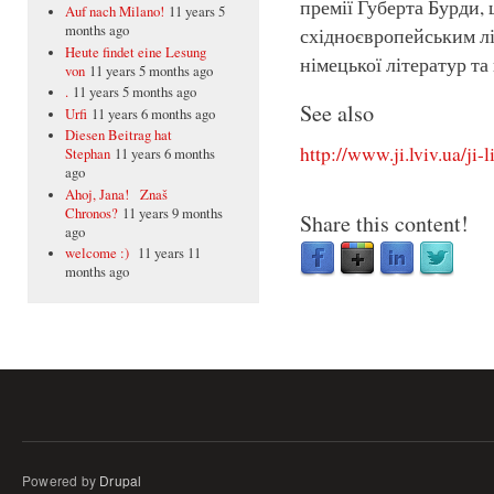
премії Губерта Бурди,
Auf nach Milano!
11 years 5
months ago
східноєвропейським лір
Heute findet eine Lesung
німецької літератур та 
von
11 years 5 months ago
.
11 years 5 months ago
See also
Urfi
11 years 6 months ago
Diesen Beitrag hat
http://www.ji.lviv.ua/ji
Stephan
11 years 6 months
ago
Ahoj, Jana! Znaš
Chronos?
11 years 9 months
Share this content!
ago
welcome :)
11 years 11
months ago
Powered by
Drupal