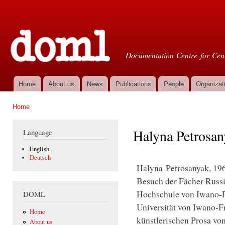
Ski
mai
Doml
con
Documentation Centre for Cent
Home
About us
News
Publications
People
Organizat
Main menu
Home
You are here
Halyna Petrosan
Language
English
Deutsch
Halyna Petrosanyak, 196
Besuch der Fächer Russ
Hochschule von Iwano-F
DOML
Universität von Iwano-F
Home
künstlerischen Prosa vo
About us