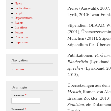
News
Preise (Auswahl): 2007:
Publications
People
Lyrik, 2010: Iwan-Frank
Organizations
Events
Stipendien: OEAAD, Wie
Locations
(2001), Übersetzersemin
Forum
München (2011), Stipen
Contact us
Impressum
Stipendium für Überse
Publikationen:
Park am 
Navigation
Ränderlicht
(Lyrikband,
sprechen
(Lyrikband, 2
Forums
2015),
Übersetzungen aus dem 
User login
Mensch
, Roman von Ale
Username
*
Erasmus Zöckler (2013)
Stanislau,
ein Dokumenta
Password
*
Druck).