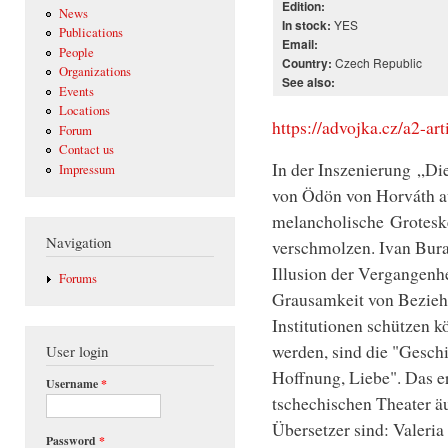
Edition:
News
YES
In stock:
Publications
Email:
People
Czech Republic
Country:
Organizations
See also:
Events
Locations
https://advojka.cz/a2-ar
Forum
Contact us
In der Inszenierung „Die
Impressum
von Ödön von Horváth au
melancholische Groteske
Navigation
verschmolzen. Ivan Buraj
Illusion der Vergangenhe
Forums
Grausamkeit von Bezieh
Institutionen schützen k
werden, sind die "Gesc
User login
Hoffnung, Liebe". Das er
Username
*
tschechischen Theater äu
Übersetzer sind: Valeria
Password
*