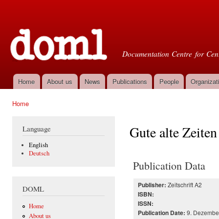
Ski
mai
Doml
con
Documentation Centre for Cent
Home
About us
News
Publications
People
Organizat
Main menu
Home
You are here
Gute alte Zeiten
Language
English
Deutsch
Publication Data
Zeitschrift A2
Publisher:
DOML
ISBN:
ISSN:
Home
9. Dezembe
Publication Date:
About us