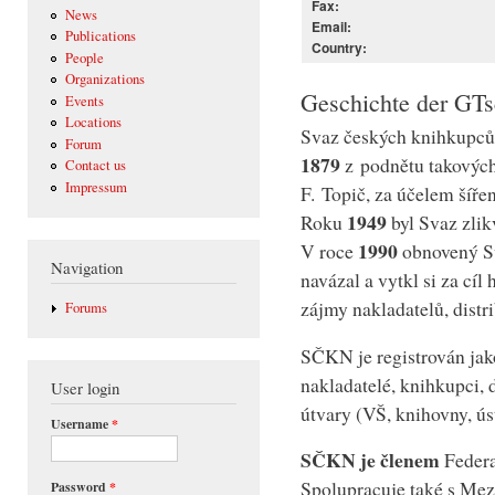
Fax:
News
Email:
Publications
Country:
People
Organizations
Geschichte der GT
Events
Locations
Svaz českých knihkupců 
Forum
1879
z podnětu takových 
Contact us
Impressum
F. Topič, za účelem šíře
1949
Roku
byl Svaz zlik
1990
V roce
obnovený Sv
Navigation
navázal a vytkl si za cíl
zájmy nakladatelů, distr
Forums
SČKN je registrován ja
nakladatelé, knihkupci, 
User login
útvary (VŠ, knihovny, ús
Username
*
SČKN je členem
Federa
Spolupracuje také s Mez
Password
*