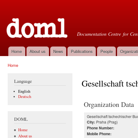
Ski
mai
Doml
con
Documentation Centre for Cent
Home
About us
News
Publications
People
Organizat
Main menu
Home
You are here
Gesellschaft ts
Language
English
Deutsch
Organization Data
Gesellschaft tschechischer Bu
DOML
Praha (Prag)
City:
Phone Number:
Home
Mobile Phone:
About us