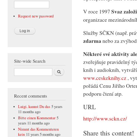
Svaz založ
V roce 1997
Request new password
organizace mezinárodníh
Služby SČKN (např. prá
zdarma
nebo za zvýhod
Některé své aktivity al
Site-wide Search
zveřejňuje pravidelný tý
knih i audioknih, vytvář
Search
www.ceskeknihy.cz
, vy
pořádá Cenu Jiřího Orte
podporu čtení atp.
Recent comments
URL
Luigi. kannst Du das
5 years
11 months ago
http://www.sckn.cz/
Bitte einen Kommentar
5
years 11 months ago
Nimmt das Kommenteren
Share this content!
kein
11 years 5 months ago