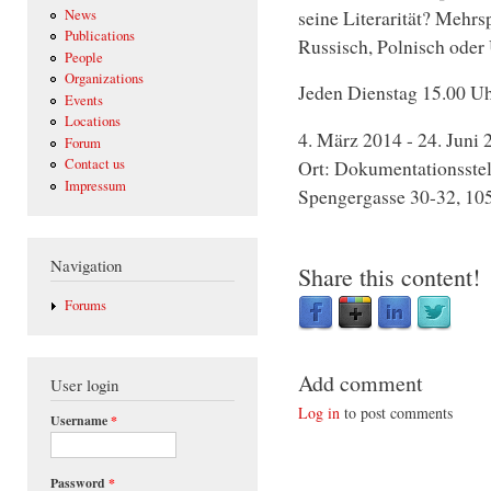
seine Literarität? Mehrs
News
Publications
Russisch, Polnisch oder
People
Organizations
Jeden Dienstag 15.00 Uh
Events
Locations
4. März 2014 - 24. Juni 
Forum
Ort: Dokumentationsstell
Contact us
Impressum
Spengergasse 30-32, 10
Navigation
Share this content!
Forums
Add comment
User login
Log in
to post comments
Username
*
Password
*