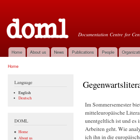
Ski
mai
Doml
con
Documentation Centre for Cent
Home
About us
News
Publications
People
Organizat
Main menu
Home
You are here
Gegenwartslitera
Language
English
Deutsch
Im Sommersemester biete
mitteleuropäische Liter
unentgeltlich ist und es 
DOML
Arbeiten geht. Wie analy
Home
ich ihn in die europäisc
About us