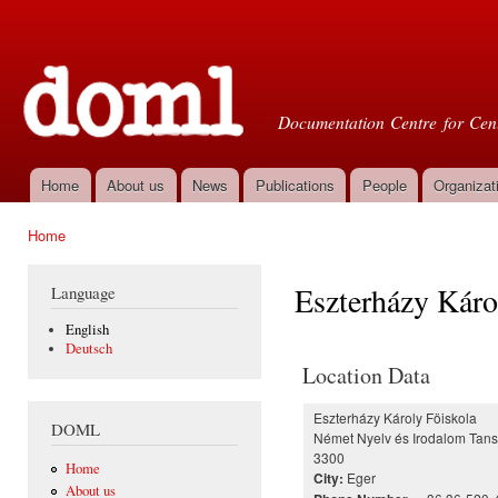
Ski
mai
Doml
con
Documentation Centre for Cent
Home
About us
News
Publications
People
Organizat
Main menu
Home
You are here
Eszterházy Káro
Language
English
Deutsch
Location Data
Eszterházy Károly Föiskola
DOML
Német Nyelv és Irodalom Tan
3300
Home
Eger
City:
About us