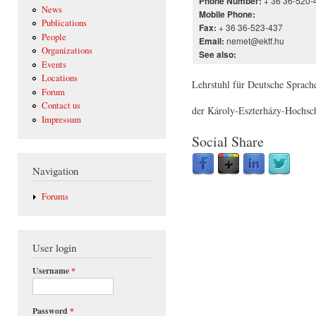
+ 36 36-520-
Phone Number:
News
Mobile Phone:
Publications
+ 36 36-523-437
Fax:
People
nemet@ektf.hu
Email:
Organizations
See also:
Events
Locations
Lehrstuhl für Deutsche Sprache
Forum
Contact us
der Károly-Eszterházy-Hochsc
Impressum
Social Share
Navigation
Forums
User login
Username
*
Password
*