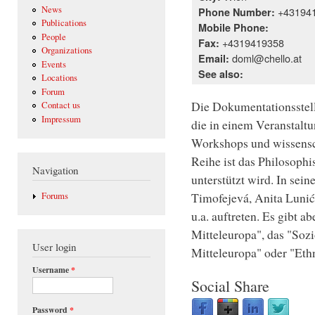
News
+43194
Phone Number:
Publications
Mobile Phone:
People
+4319419358
Fax:
Organizations
doml@chello.at
Email:
Events
See also:
Locations
Forum
Die Dokumentationsstelle
Contact us
Impressum
die in einem Veranstal
Workshops und wissensch
Reihe ist das Philosoph
Navigation
unterstützt wird. In se
Timofejevá, Anita Luni
Forums
u.a. auftreten. Es gibt a
Mitteleuropa", das "Soz
User login
Mitteleuropa" oder "Eth
Username
*
Social Share
Password
*