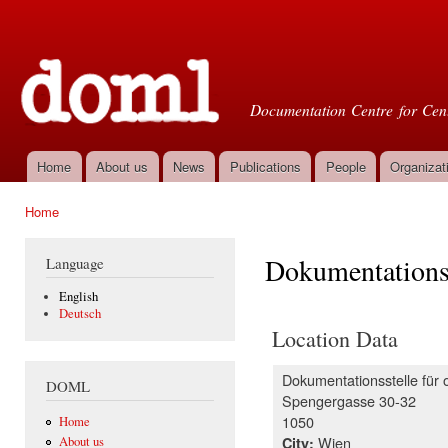
Ski
mai
Doml
con
Documentation Centre for Cent
Home
About us
News
Publications
People
Organizat
Main menu
Home
You are here
Dokumentationsst
Language
English
Deutsch
Location Data
Dokumentationsstelle für o
DOML
Spengergasse 30-32
1050
Home
Wien
City:
About us